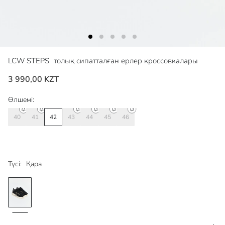
LCW STEPS
толық сипатталған ерлер кроссовкалары
3 990,00 KZT
Өлшемі:
40
41
42
43
44
45
46
Түсі:
Қара