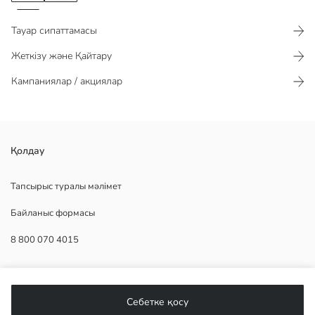
Тауар сипаттамасы​​​​​
Жеткізу және Қайтару
Кампаниялар / акциялар
торлы мата беті мен баулы жабылуы бар, дөңгелек тұмсықты
Қолдау
дизайны және жалпақ табаны бар ерлерге арналған кроссовка
Шығу елі:
Тапсырыс туралы мәлімет
Сатушы:
Байланыс формасы
Бренд:
жыныс:
8 800 070 4015
Мата:
Жабық аяқ киім стилі:
КӨМЕК
Себетке қосу
Жиі қойылатын сұрақтар