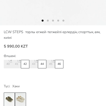
LCW STEPS
торлы егжей-тегжейлі ерлердің спорттық аяқ
киімі
5 990,00 KZT
Өлшемі:
40
41
42
43
44
45
46
Түсі:
Хаки