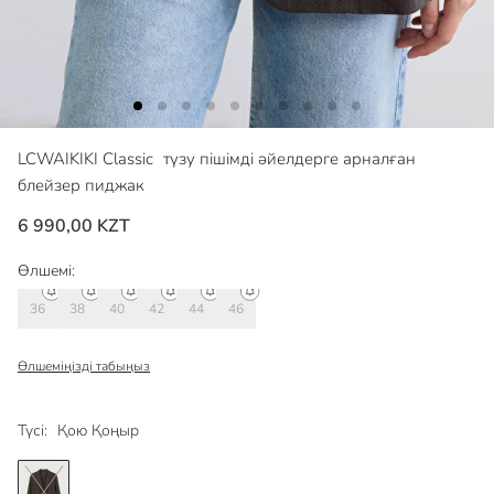
LCWAIKIKI Classic
түзу пішімді әйелдерге арналған
блейзер пиджак
6 990,00 KZT
Өлшемі:
36
38
40
42
44
46
Өлшеміңізді табыңыз
Түсі:
Қою Қоңыр