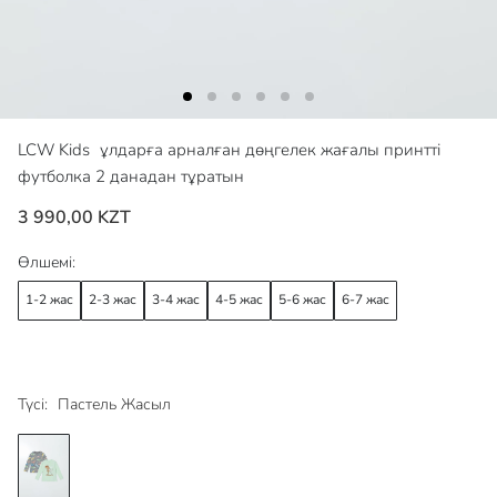
LCW Kids
ұлдарға арналған дөңгелек жағалы принтті
футболка 2 данадан тұратын
3 990,00 KZT
Өлшемі:
1-2 жас
2-3 жас
3-4 жас
4-5 жас
5-6 жас
6-7 жас
Түсі:
Пастель Жасыл