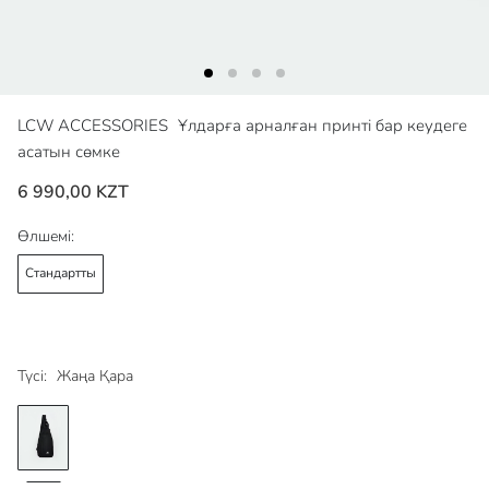
LCW ACCESSORIES
Ұлдарға арналған принті бар кеудеге
асатын сөмке
6 990,00 KZT
Өлшемі:
Стандартты
Түсі:
Жаңа Қара