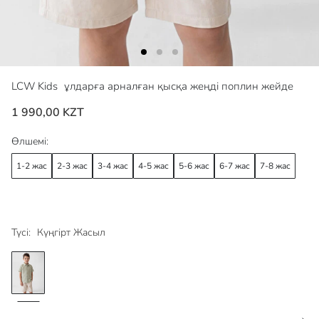
LCW Kids
ұлдарға арналған қысқа жеңді поплин жейде
1 990,00 KZT
Өлшемі:
1-2 жас
2-3 жас
3-4 жас
4-5 жас
5-6 жас
6-7 жас
7-8 жас
Түсі:
Күңгірт Жасыл