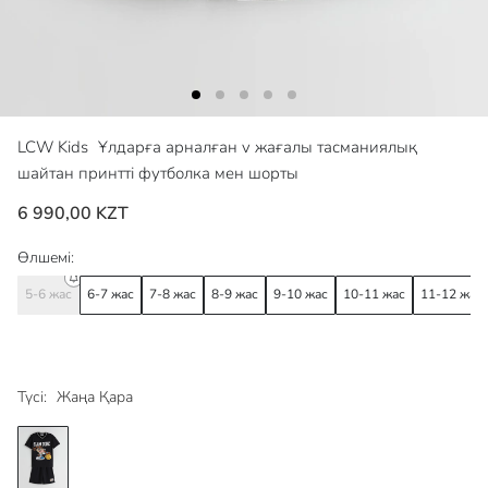
LCW Kids
Ұлдарға арналған v жағалы тасманиялық
шайтан принтті футболка мен шорты
6 990,00 KZT
Өлшемі:
5-6 жас
6-7 жас
7-8 жас
8-9 жас
9-10 жас
10-11 жас
11-12 жас
Түсі:
Жаңа Қара