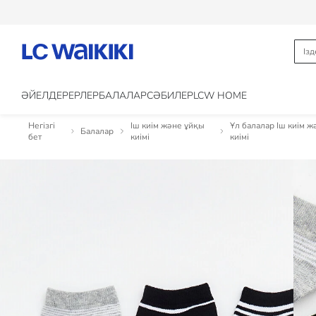
ӘЙЕЛДЕР
ЕРЛЕР
БАЛАЛАР
CӘБИЛЕР
LCW HOME
Негізгі
Іш киім және ұйқы
Ұл балалар Іш киім 
Балалар
бет
киімі
киімі