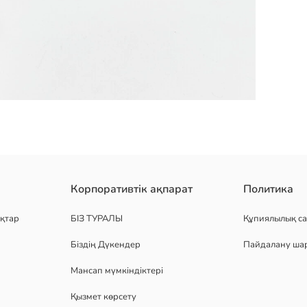
ері бар, жолақты және біртүсті бес жұптан тұрады
Корпоративтік ақпарат
Политика
қтар
БІЗ ТУРАЛЫ
Құпиялылық са
Біздің Дүкендер
Пайдалану ша
Мансап мүмкіндіктері
Қызмет көрсету