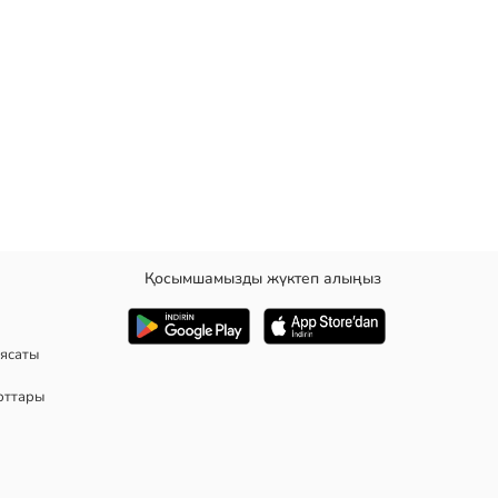
Қосымшамызды жүктеп алыңыз
ясаты
рттары