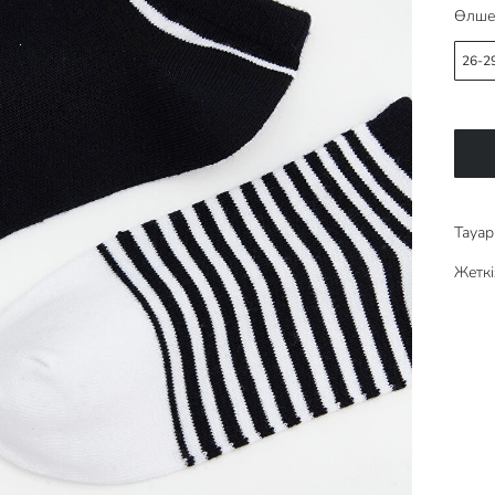
Өлше
26-2
Тауар 
Жеткі