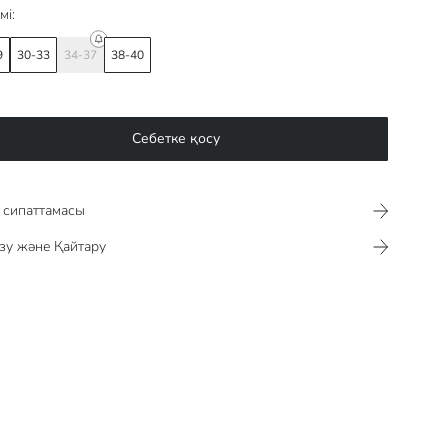
мі:
9
30-33
34-37
38-40
Себетке қосу
сипаттамасы​​​​​
зу және Қайтару