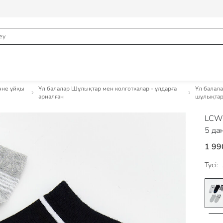
және ұйқы
Ұл балалар Шұлықтар мен колготкалар - ұлдарға
Ұл балал
арналған
шұлықта
LCW
5 да
1 99
Түсі: