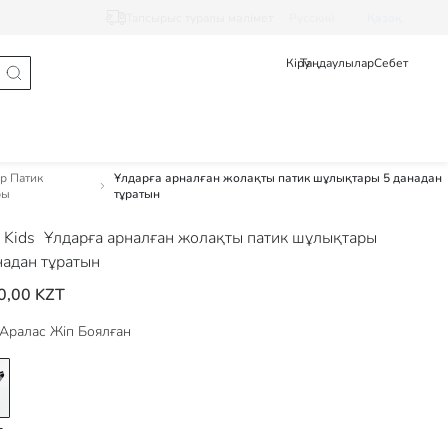
Тапсырыс туралы мәлімет
Pусский
Қазақ
Кіру
Таңдаулылар
Себет
ар Патик
Ұлдарға арналған жолақты патик шұлықтары 5 данадан
ры
тұратын
 Kids
Ұлдарға арналған жолақты патик шұлықтары
надан тұратын
0,00 KZT
Аралас Жіп Боялған