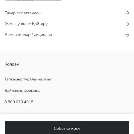
Тауар сипаттамасы​​​​​
Жеткізу және Қайтару
Кампаниялар / акциялар
созылмалы тарақталған мақта мата
Қолдау
Негізгі Мата:
Шығу елі:
Тапсырыс туралы мәлімет
Сатушы:
Байланыс формасы
Бренд:
жыныс:
8 800 070 4015
Қондырма:
Мата:
Қалыңдығы:
КӨМЕК
Себетке қосу
Жиі қойылатын сұрақтар