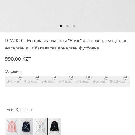
LCW Kids
Водолазка жакалы "Basic" ұзын жеңді мақтадан
жасалған қыз балаларға арналған футболка
990,00 KZT
Өлшемі:
3-4 жас
4-5 жас
5-6 жас
6-7 жас
7-8 жас
8-9 жас
9-10 жас
10-
Түсі:
Қызғылт