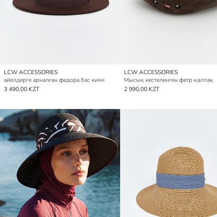
LCW ACCESSORIES
LCW ACCESSORIES
әйелдерге арналған федора бас киімі
Мысық кестеленген фетр қалпақ
3 490,00 KZT
2 990,00 KZT