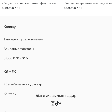
әйелдерге арналған ротанг федора қалпағы
4 490,00 KZT
4 990,00 KZT
Қолдау
Тапсырыс туралы мәлімет
Байланыс формасы
8 800 070 4015
КӨМЕК
Жиі қойылатын сұрақтар
Қайтару
Бізге жазылыңыздар