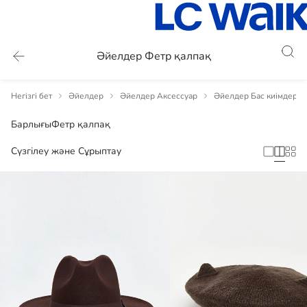
Әйелдер Фетр қалпақ
Негізгі бет
Әйелдер
Әйелдер Аксессуар
Әйелдер Бас киімдерге
Барлығы
Фетр қалпақ
Сүзгілеу және Сұрыптау