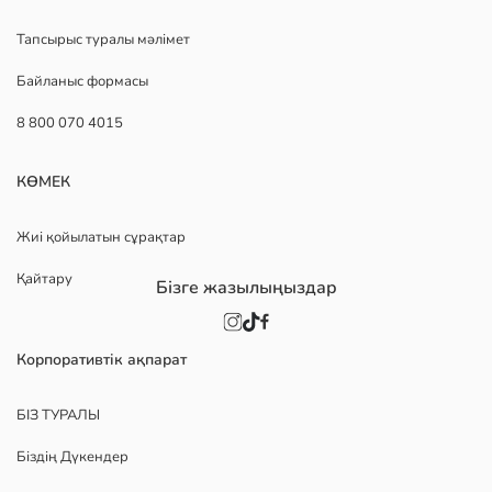
Тапсырыс туралы мәлімет
Байланыс формасы
8 800 070 4015
КӨМЕК
Жиі қойылатын сұрақтар
Қайтару
Бізге жазылыңыздар
Корпоративтік ақпарат
БІЗ ТУРАЛЫ
Біздің Дүкендер