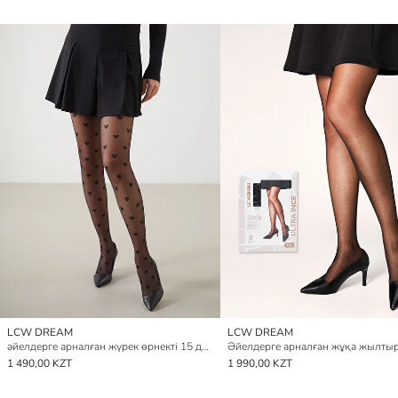
LCW DREAM
LCW DREAM
әйелдерге арналған жүрек өрнекті 15 дене жұқа колготка
1 490,00 KZT
1 990,00 KZT