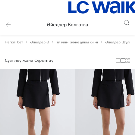
Әйелдер Колготка
Негізгі бет
Әйелдер Ә
Үй киімі және ұйқы киімі
Әйелдер Шұлықта
Сүзгілеу және Сұрыптау