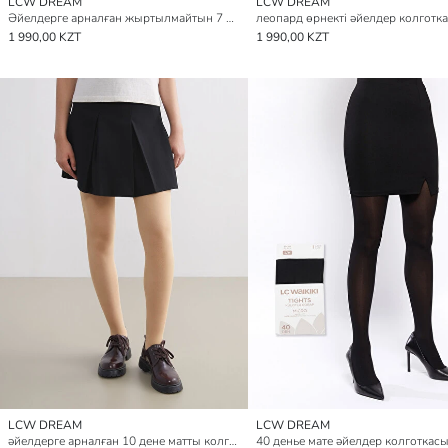
LCW DREAM
LCW DREAM
Әйелдерге арналған жыртылмайтын 7 дене жұқа күңгірт колготка
леопард өрнекті әйелдер колготк
1 990,00 KZT
1 990,00 KZT
LCW DREAM
LCW DREAM
әйелдерге арналған 10 дене матты колготка
40 денье мате әйелдер колготкас