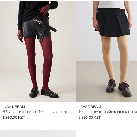
LCW DREAM
LCW DREAM
Әйелдерге арналған 40 дене матты колготка
10 денье күңгірт әйелдер колготк
1 990,00 KZT
2 990,00 KZT