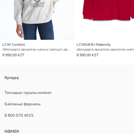
LCW Comfort
LCWAIKIKI Maternity
Әйелдерге арналған қалың свитшот дөңгелек жағалы daisy duck принтті
9 990,00 KZT
8 990,00 KZT
Қолдау
Тапсырыс туралы мәлімет
Байланыс формасы
8 800 070 4015
КӨМЕК