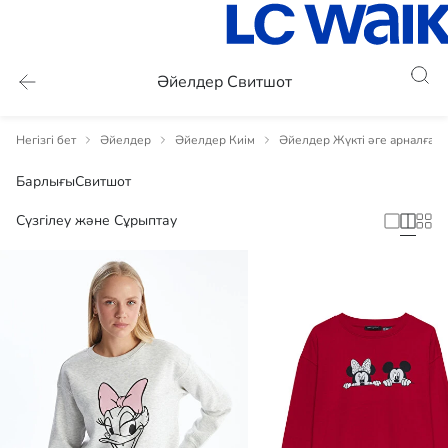
Әйелдер Свитшот
Негізгі бет
Әйелдер
Әйелдер Киім
Әйелдер Жүкті әге арналған 
Барлығы
Свитшот
Сүзгілеу және Сұрыптау