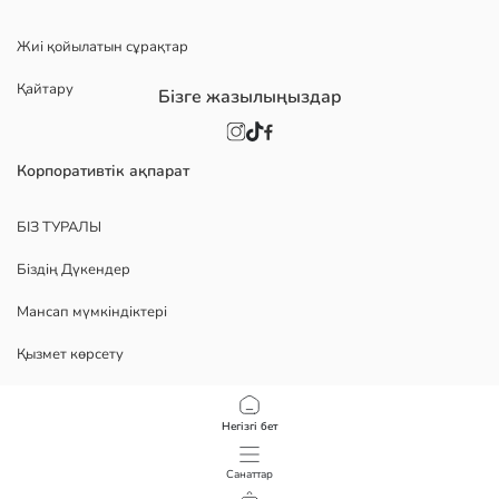
Жиі қойылатын сұрақтар
Қайтару
Бізге жазылыңыздар
Корпоративтік ақпарат
БІЗ ТУРАЛЫ
Біздің Дүкендер
Мансап мүмкіндіктері
Қызмет көрсету
Политика
Негізгі бет
Құпиялылық саясаты
Санаттар