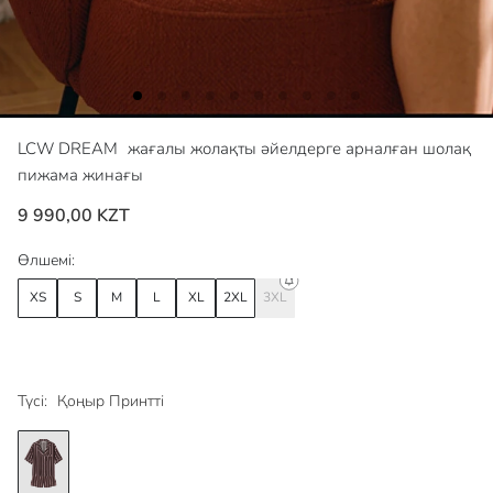
LCW DREAM
жағалы жолақты әйелдерге арналған шолақ
пижама жинағы
9 990,00 KZT
Өлшемі:
XS
S
M
L
XL
2XL
3XL
Түсі:
Қоңыр Принтті