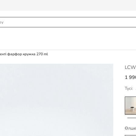
екті фарфор кружка 270 ml
LCW
1 99
Түсі:
Өлше