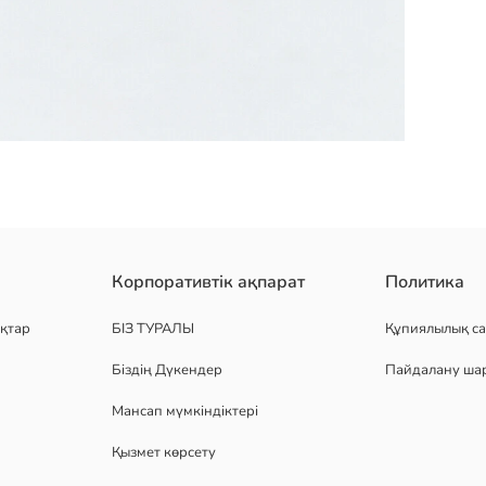
тұтқа бар. қолмен жуу ұсынылады.
Корпоративтік ақпарат
Политика
қтар
БІЗ ТУРАЛЫ
Құпиялылық са
Біздің Дүкендер
Пайдалану ша
Мансап мүмкіндіктері
Қызмет көрсету