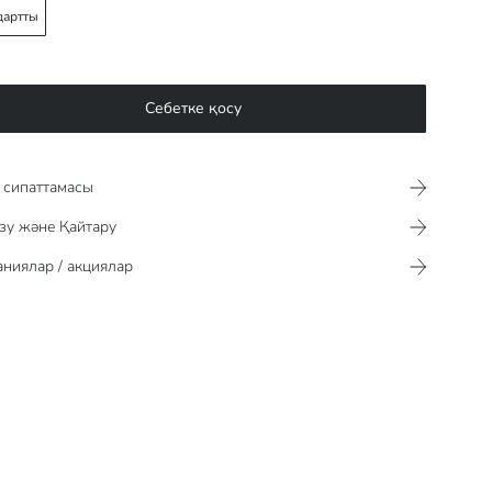
дартты
Себетке қосу
сипаттамасы​​​​​
зу және Қайтару
ниялар / акциялар