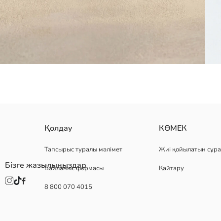
жүрек өрнегімен толық жабылған кружкада арнайы жүрек тәрізді 
Қолдау
КӨМЕК
Шығу елі:
Сатушы:
Тапсырыс туралы мәлімет
Жиі қойылатын сұра
Бренд:
Бізге жазылыңыздар
Байланыс формасы
Қайтару
жыныс:
Үлгі:
8 800 070 4015
материал:
Көлем: