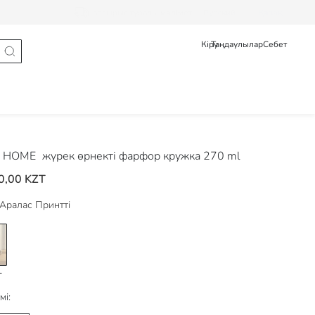
Тапсырыс туралы мәлімет
Pусский
Қазақ
Кіру
Таңдаулылар
Себет
 HOME
жүрек өрнекті фарфор кружка 270 ml
0,00 KZT
Аралас Принтті
мі: