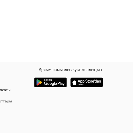
Қосымшамызды жүктеп алыңыз
ясаты
рттары