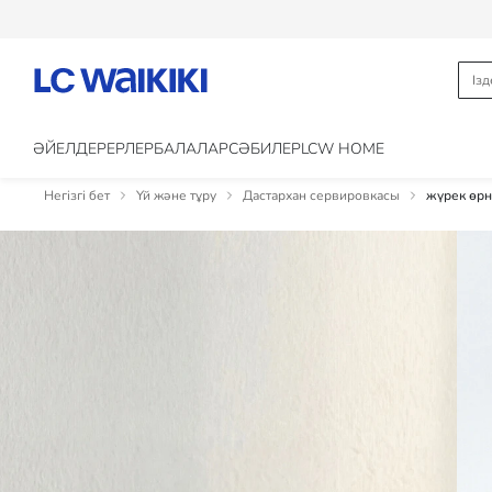
ӘЙЕЛДЕР
ЕРЛЕР
БАЛАЛАР
CӘБИЛЕР
LCW HOME
Негізгі бет
Үй және тұру
Дастархан сервировкасы
жүрек өрн