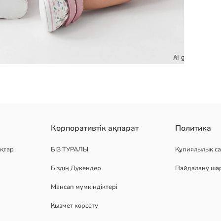
не өрнекті футболка мен қысқа леггинстер кіреді.
Корпоративтік ақпарат
Политика
қтар
БІЗ ТУРАЛЫ
Құпиялылық са
Біздің Дүкендер
Пайдалану ша
Мансап мүмкіндіктері
Қызмет көрсету