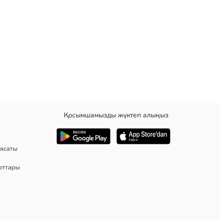
Қосымшамызды жүктеп алыңыз
ясаты
рттары