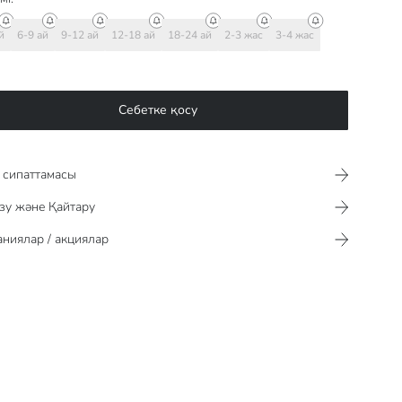
й
6-9 ай
9-12 ай
12-18 ай
18-24 ай
2-3 жас
3-4 жас
Себетке қосу
сипаттамасы​​​​​
зу және Қайтару
ниялар / акциялар