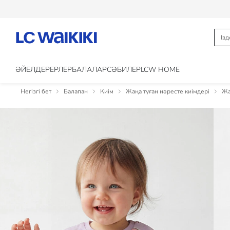
ӘЙЕЛДЕР
ЕРЛЕР
БАЛАЛАР
CӘБИЛЕР
LCW HOME
Негізгі бет
Балапан
Киім
Жаңа туған нәресте киімдері
Жа