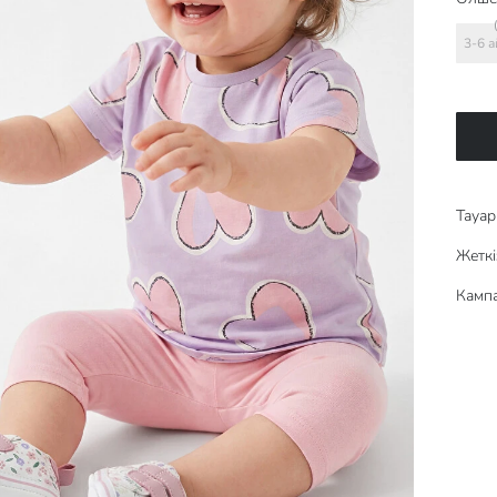
3-6 а
Тауар 
Жеткі
Кампа