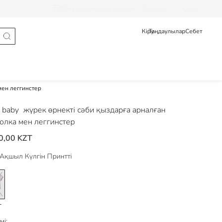
Тапсырыс туралы мәлімет
Pусский
Қазақ
Кіру
Таңдаулылар
Себет
мен леггинстер
 baby
жүрек өрнекті сәби қыздарға арналған
олка мен леггинстер
0,00 KZT
Ақшыл Күлгін Принтті
мі: