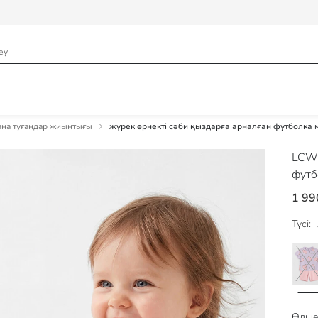
ңа туғандар жиынтығы
жүрек өрнекті сәби қыздарға арналған футболка 
LCW
футб
1 99
Түсі:
Өлше