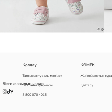
сәби қыздарға арналған жинаққа дөңгелек жағалы, қысқа жеңді жә
Қолдау
КӨМЕК
Негізгі Мата Леггинсы:
Негізгі Мата Футболка:
Тапсырыс туралы мәлімет
Жиі қойылатын сұра
Шығу елі:
Бізге жазылыңыздар
Байланыс формасы
Қайтару
Сатушы:
Бренд:
8 800 070 4015
жыныс:
Қондырма:
Мата:
Бел қондырмасы: