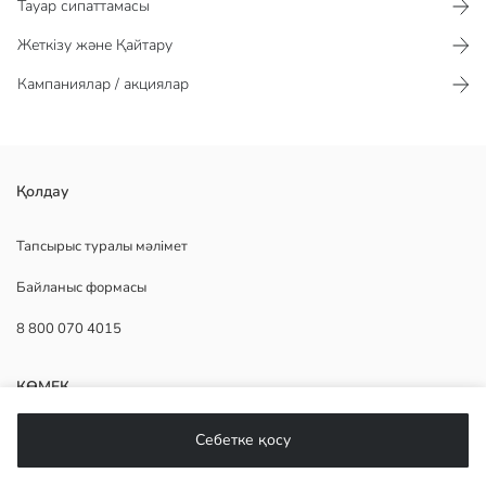
Тауар сипаттамасы​​​​​
Жеткізу және Қайтару
Кампаниялар / акциялар
бал ұясы тәрізді текстуралы жуынатын бөлме төсеніш, пішіні
Қолдау
тікбұрышты және шеттері түзу жиекпен қоршалған
Шығу елі:
Тапсырыс туралы мәлімет
Сатушы:
Байланыс формасы
Бренд:
жыныс:
8 800 070 4015
Үлгі:
Өнім мөлшері:
КӨМЕК
Себетке қосу
Жиі қойылатын сұрақтар
Қайтару