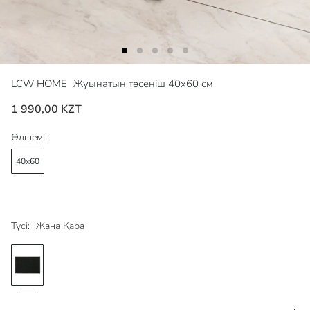
LCW HOME
Жуынатын төсеніш 40x60 см
1 990,00 KZT
Өлшемі:
40x60
Түсі:
Жаңа Қара