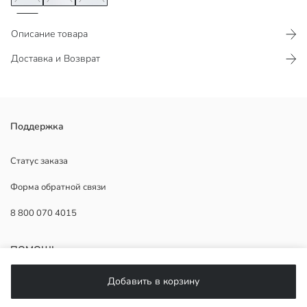
Описание товара
Доставка и Возврат
Поддержка
Статус заказа
Основная Ткань:
Форма обратной связи
Страна происхождения:
Продавец:
8 800 070 4015
Бренд:
Пол:
Форма:
ПОМОЩЬ
Ткань:
Толщина:
Добавить в корзину
Часто задаваемые вопросы