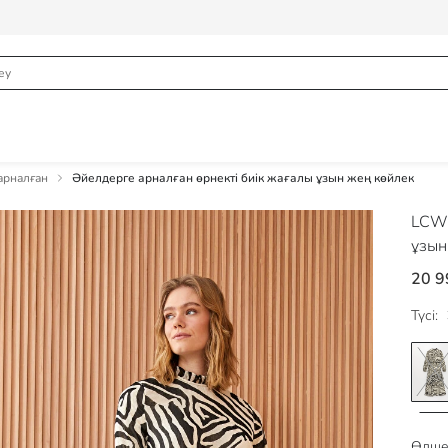
арналған
Әйелдерге арналған өрнекті биік жағалы ұзын жең көйлек
LCW
ұзын
20 9
Түсі:
Өлше