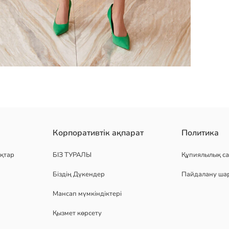
ыңызды жасау үшін өнім сипаттамалары мен тұтынушы пікірлерін 
Корпоративтік ақпарат
Политика
келі. белдікті көйлектің дизайны асимметриялы және қатпарлы е
қтар
БІЗ ТУРАЛЫ
Құпиялылық са
Біздің Дүкендер
Пайдалану ша
Мансап мүмкіндіктері
Қызмет көрсету