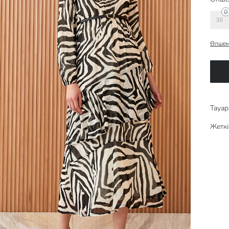
36
Өлшем
Тауар 
Жеткі