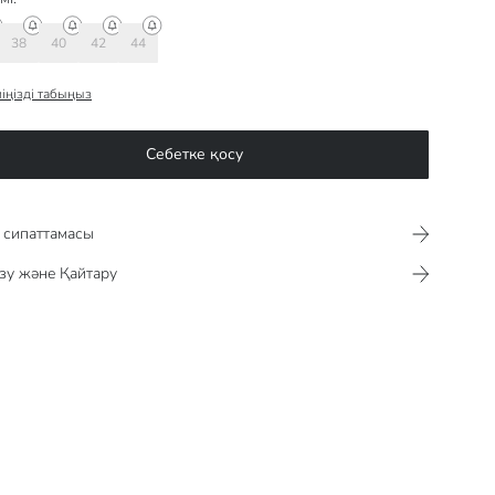
38
40
42
44
іңізді табыңыз
Себетке қосу
сипаттамасы​​​​​
зу және Қайтару