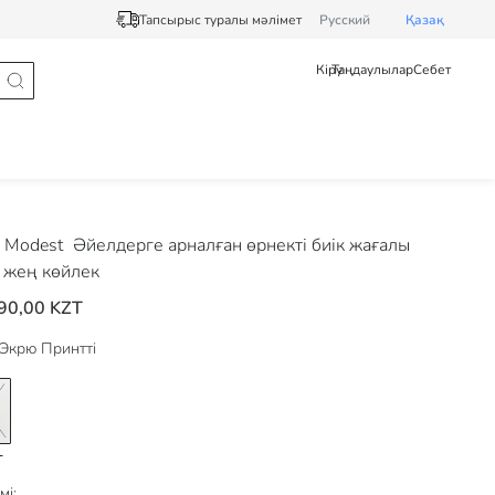
Тапсырыс туралы мәлімет
Pусский
Қазақ
Кіру
Таңдаулылар
Себет
 Modest
Әйелдерге арналған өрнекті биік жағалы
 жең көйлек
90,00 KZT
Экрю Принтті
мі: