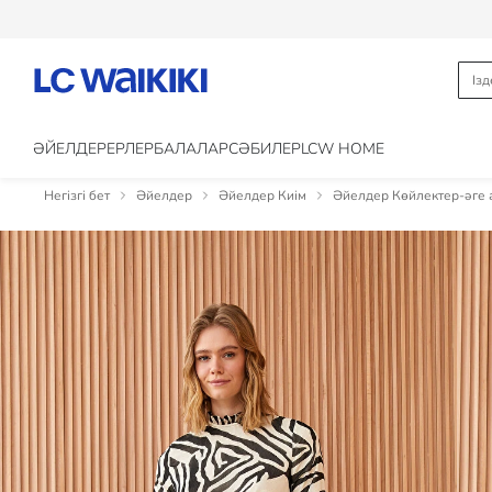
ӘЙЕЛДЕР
ЕРЛЕР
БАЛАЛАР
CӘБИЛЕР
LCW HOME
Негізгі бет
Әйелдер
Әйелдер Киім
Әйелдер Көйлектер-әге 