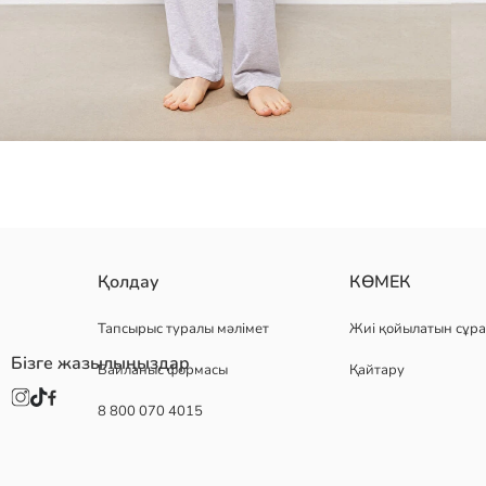
Алды түймемен жабылады
Қолдау
КӨМЕК
созылмалы белдік
Тапсырыс туралы мәлімет
Жиі қойылатын сұра
Бізге жазылыңыздар
Байланыс формасы
Қайтару
Негізгі Мата Пижаманың Асты:
8 800 070 4015
Негізгі Мата Пижаманың Үсті:
Шығу елі:
Сатушы:
Бренд: