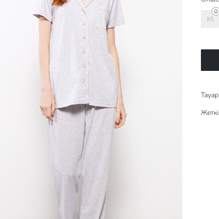
XS
Тауар 
Жеткі