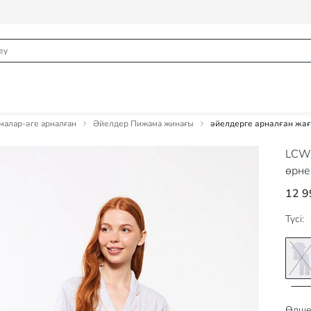
алар-әге арналған
Әйелдер Пижама жинағы
әйелдерге арналған жа
LCW
өрне
12 9
Түсі:
Өлше