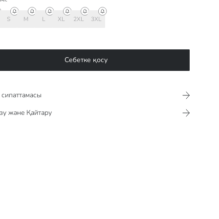
S
M
L
XL
2XL
3XL
Себетке қосу
сипаттамасы​​​​​
зу және Қайтару