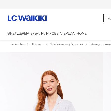
ӘЙЕЛДЕР
ЕРЛЕР
БАЛАЛАР
CӘБИЛЕР
LCW HOME
Негізгі бет
Әйелдер
Үй киімі және ұйқы киімі
Әйелдер Пижам