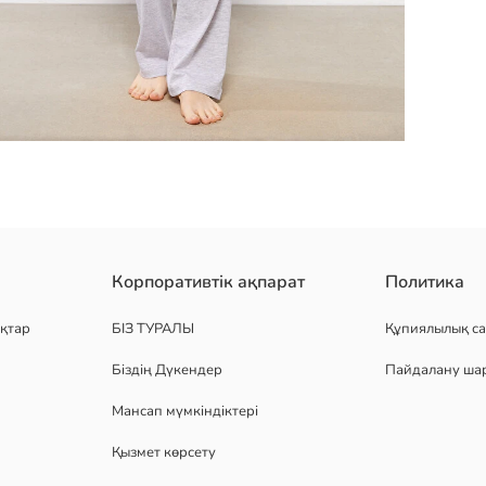
Корпоративтік ақпарат
Политика
қтар
БІЗ ТУРАЛЫ
Құпиялылық са
Біздің Дүкендер
Пайдалану ша
Мансап мүмкіндіктері
Қызмет көрсету