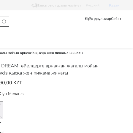
Тапсырыс туралы мәлімет
Pусский
Қазақ
Кіру
Таңдаулылар
Себет
ғалы мойын өрнексіз қысқа жең пижама жинағы
 DREAM
әйелдерге арналған жағалы мойын
ксіз қысқа жең пижама жинағы
90,00 KZT
Сұр Меланж
мі: