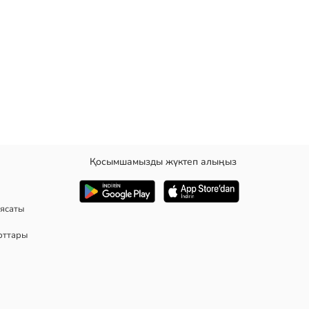
Қосымшамызды жүктеп алыңыз
ясаты
рттары