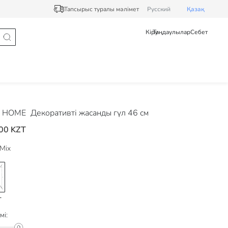
Тапсырыс туралы мәлімет
Pусский
Қазақ
Кіру
Таңдаулылар
Себет
 HOME
Декоративті жасанды гүл 46 см
00 KZT
Mix
мі: