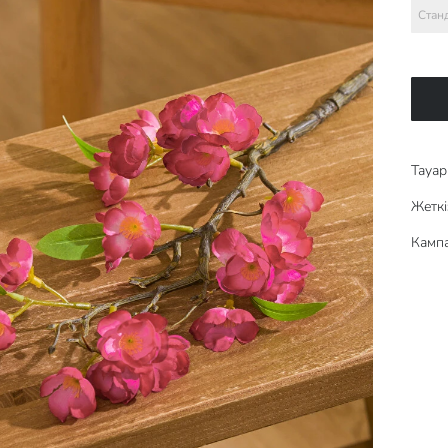
Стан
Тауар 
Жеткі
Кампа