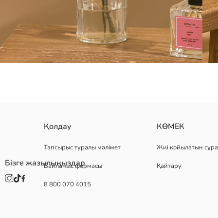
жасанды ағаш бұтағы түріндегі сәндік зат, бүршік, гүл және жапырақ
Қолдау
КӨМЕК
Шығу елі:
Сатушы:
Тапсырыс туралы мәлімет
Жиі қойылатын сұра
Бренд:
Бізге жазылыңыздар
Байланыс формасы
Қайтару
жыныс:
Өнім мөлшері:
8 800 070 4015