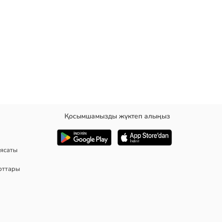
Қосымшамызды жүктеп алыңыз
ясаты
рттары