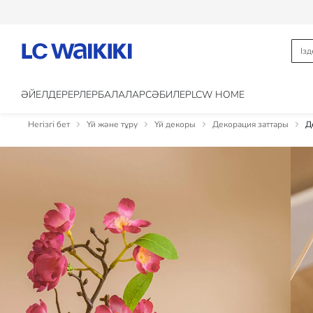
ӘЙЕЛДЕР
ЕРЛЕР
БАЛАЛАР
CӘБИЛЕР
LCW HOME
Негізгі бет
Үй және тұру
Үй декоры
Декорация заттары
Д