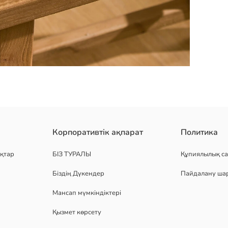
 бөлшектерімен, биіктігі 46 см.
Корпоративтік ақпарат
Политика
қтар
БІЗ ТУРАЛЫ
Құпиялылық са
Біздің Дүкендер
Пайдалану ша
Мансап мүмкіндіктері
Қызмет көрсету