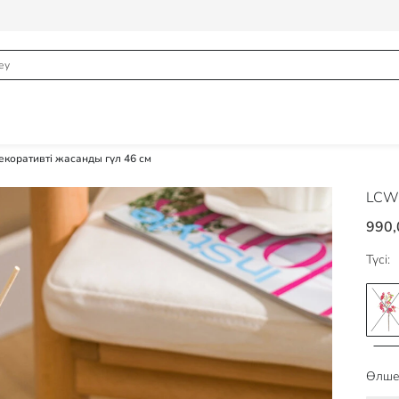
екоративті жасанды гүл 46 см
LCW
990,
Түсі:
Өлше