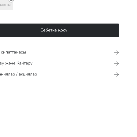
дартты
Себетке қосу
сипаттамасы​​​​​
зу және Қайтару
ниялар / акциялар