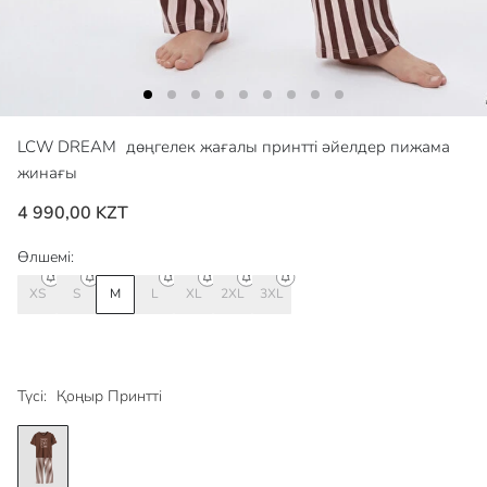
LCW DREAM
дөңгелек жағалы принтті әйелдер пижама
жинағы
4 990,00 KZT
Өлшемі:
XS
S
M
L
XL
2XL
3XL
Түсі:
Қоңыр Принтті