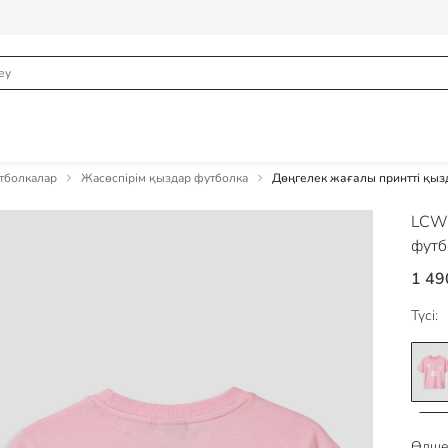
тболкалар
Жасөспірім қыздар футболка
Дөңгелек жағалы принтті қыз
LCW
футб
1 49
Түсі:
Өлше