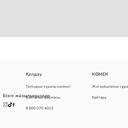
дөңгелек жағалы және қысқа жеңді қыздарға арналған футболка, 
Қолдау
КӨМЕК
Негізгі Мата:
Шығу елі:
Тапсырыс туралы мәлімет
Жиі қойылатын сұра
Сатушы:
Бізге жазылыңыздар
Байланыс формасы
Қайтару
Бренд:
жыныс:
8 800 070 4015
Қондырма:
Мата:
Қалыңдығы: