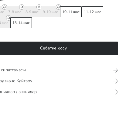
жас
7-8 жас
8-9 жас
9-10 жас
10-11 жас
11-12 жас
3 жас
13-14 жас
Себетке қосу
сипаттамасы​​​​​
зу және Қайтару
ниялар / акциялар