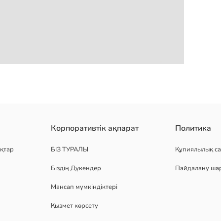
100% мақта трикотаж матасынан тігілген. кең қондырмалы және пр
Корпоративтік ақпарат
Политика
қтар
БІЗ ТУРАЛЫ
Құпиялылық са
Біздің Дүкендер
Пайдалану ша
Мансап мүмкіндіктері
Қызмет көрсету