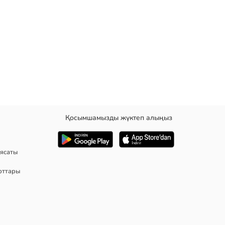
Қосымшамызды жүктеп алыңыз
интті детальді.
ясаты
рттары