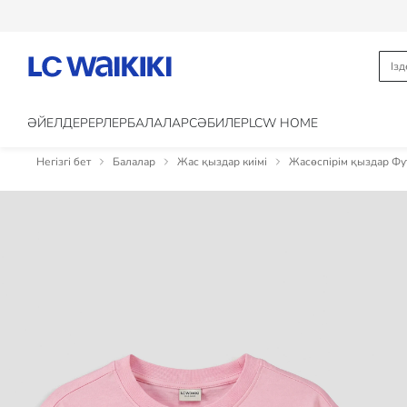
ӘЙЕЛДЕР
ЕРЛЕР
БАЛАЛАР
CӘБИЛЕР
LCW HOME
Негізгі бет
Балалар
Жас қыздар киімі
Жасөспірім қыздар Фу