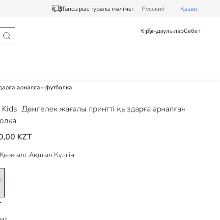
Тапсырыс туралы мәлімет
Pусский
Қазақ
Кіру
Таңдаулылар
Себет
дарға арналған футболка
 Kids
Дөңгелек жағалы принтті қыздарға арналған
олка
0,00 KZT
Қызғылт Ақшыл Күлгін
мі: