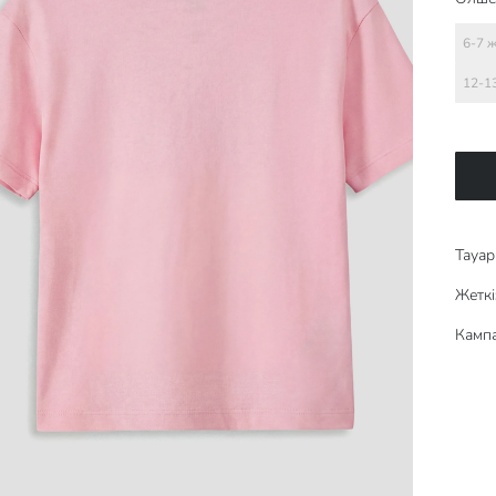
6-7 
12-1
Тауар 
Жеткі
Кампа