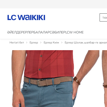
ӘЙЕЛДЕР
ЕРЛЕР
БАЛАЛАР
CӘБИЛЕР
LCW HOME
Негізгі бет
Ерлер
Ерлер Киім
Ерлер Шолақ шалбар-ге арнал