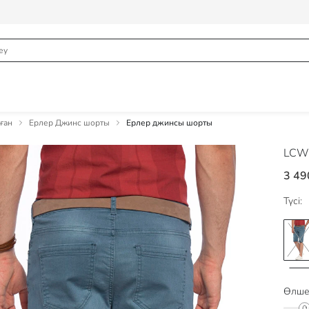
ған
Ерлер Джинс шорты
Ерлер джинсы шорты
LCW
3 49
Түсі:
Өлше