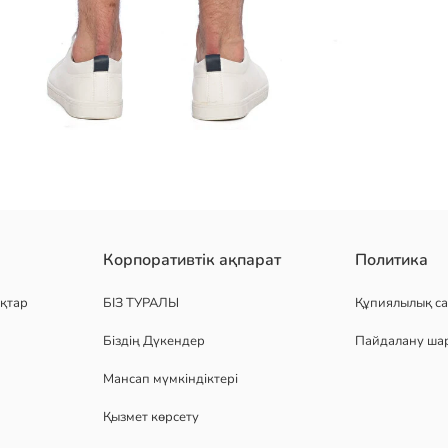
қалталы дизайны бар және сыдырма мен түймелі ілгекпен жабылад
Корпоративтік ақпарат
Политика
қтар
БІЗ ТУРАЛЫ
Құпиялылық са
Біздің Дүкендер
Пайдалану ша
Мансап мүмкіндіктері
Қызмет көрсету