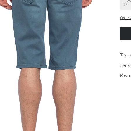
27
Өлшем
Тауар 
Жеткі
Кампа