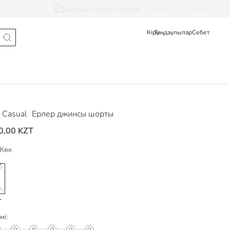
Тапсырыс туралы мәлімет
Pусский
Қазақ
Кіру
Таңдаулылар
Себет
 Casual
Ерлер джинсы шорты
0,00 KZT
Көк
мі: