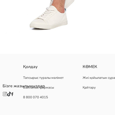
ерлерге арналған джинсы шорттар мақта матадан жасалған. бес 
Қолдау
КӨМЕК
Негізгі Мата Белбеу:
Негізгі Мата Бермуда Шолақ Шалбары:
Тапсырыс туралы мәлімет
Жиі қойылатын сұра
Шығу елі:
Бізге жазылыңыздар
Байланыс формасы
Қайтару
Сатушы:
Бренд:
8 800 070 4015
жыныс: