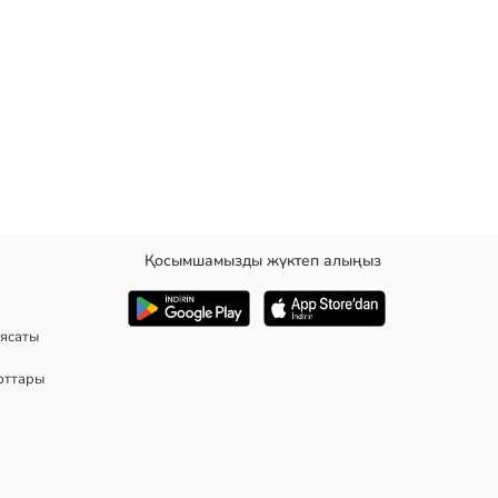
Қосымшамызды жүктеп алыңыз
ы.
ясаты
рттары