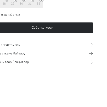
28
29
30
31
32
іңізді табыңыз
Себетке қосу
сипаттамасы​​​​​
зу және Қайтару
ниялар / акциялар