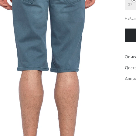
27
Найди
Опис
Доста
Акци