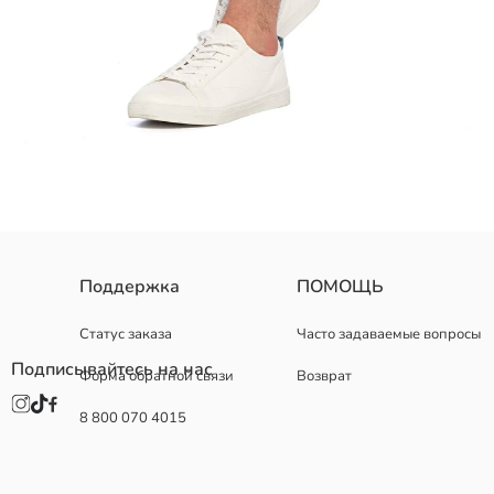
Поддержка
ПОМОЩЬ
Основная Ткань Бермуды:
Основной Материал Ремень:
Страна происхождения:
Статус заказа
Часто задаваемые вопросы
Продавец:
Подписывайтесь на нас
Форма обратной связи
Возврат
Бренд:
Пол:
8 800 070 4015