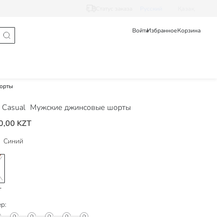
Статус заказа
Pусский
Қазақ
Войти
Избранное
Корзина
орты
 Casual
Мужские джинсовые шорты
0,00 KZT
Синий
р: