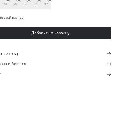
28
29
30
31
32
те свой размер
Добавить в корзину
ание товара
вка и Возврат
и