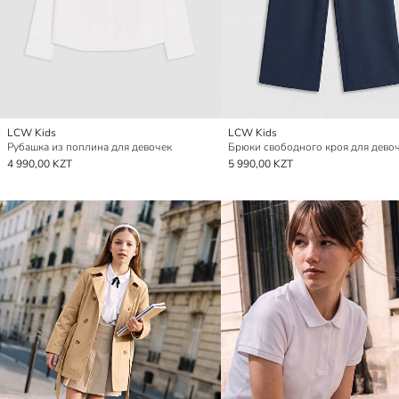
LCW Kids
LCW Kids
Рубашка из поплина для девочек
Брюки свободного кроя для дево
4 990,00 KZT
5 990,00 KZT