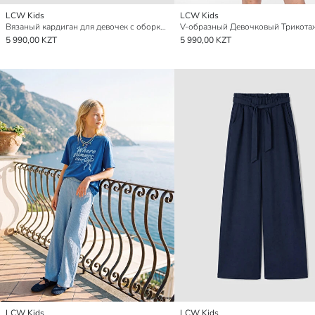
LCW Kids
LCW Kids
Вязаный кардиган для девочек с оборками
5 990,00 KZT
5 990,00 KZT
LCW Kids
LCW Kids