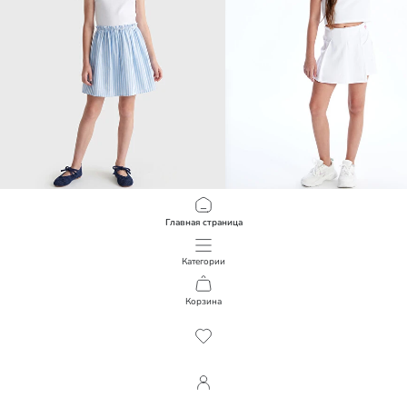
LCW Kids
LCW Kids
Главная страница
Платье для девочек с круглым вырезом
6 990,00 KZT
9 990,00 KZT
Категории
Корзина
1
/
1533