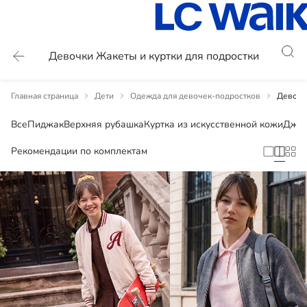
Девочки Жакеты и куртки для подростки
Главная страница
Дети
Одежда для девочек-подростков
Девочк
Все
Пиджак
Верхняя рубашка
Куртка из искусственной кожи
Джин
Рекомендации по комплектам