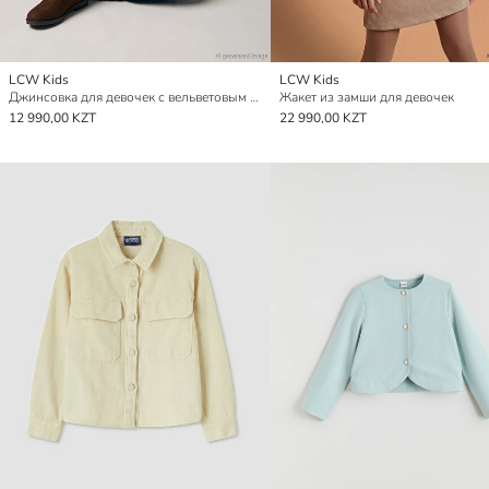
LCW Kids
LCW Kids
Джинсовка для девочек с вельветовым воротником
Жакет из замши для девочек
12 990,00 KZT
22 990,00 KZT