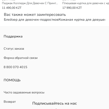
Пиджак Колледж Для Девочек С Принтом Стича Толстый
11 490,00 KZT
17 990,00 KZT
Вас также может заинтересовать
Блейзер для девочек-подростков
Кожаная куртка для девушек
К
Поддержка
Статус заказа
Форма обратной связи
8 800 070 4015
ПОМОЩЬ
Часто задаваемые вопросы
Возврат
Подписывайтесь на нас