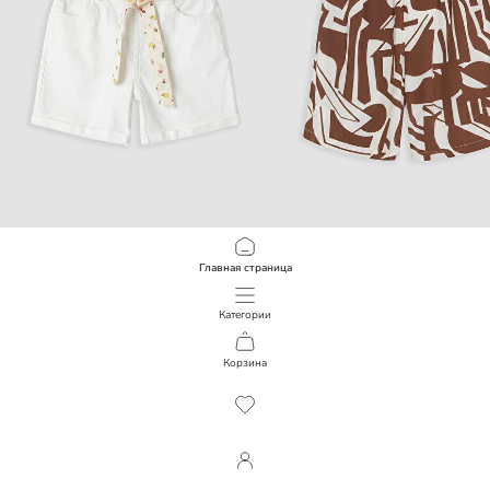
LCW Kids
LCW Kids
Главная страница
Габардиновые девичьи шорты
8 990,00 KZT
4 490,00 KZT
Категории
Корзина
1
/
204