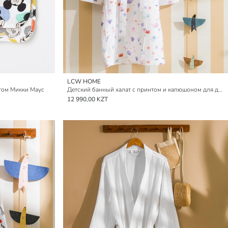
LCW HOME
нтом Микки Маус
Детский банный халат с принтом и капюшоном для девочек
12 990,00 KZT