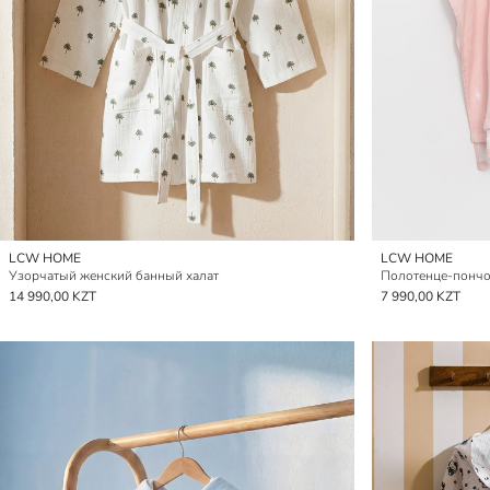
LCW HOME
LCW HOME
Узорчатый женский банный халат
Полотенце-пончо
14 990,00 KZT
7 990,00 KZT