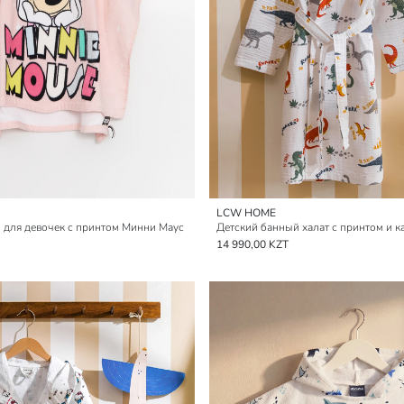
LCW HOME
 для девочек с принтом Минни Маус
14 990,00 KZT