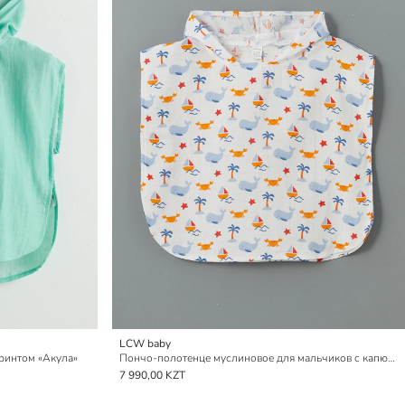
LCW baby
ринтом «Акула»
Пончо-полотенце муслиновое для мальчиков с капюшоном
7 990,00 KZT