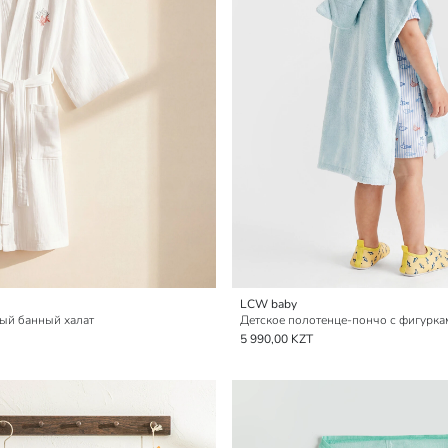
LCW baby
ый банный халат
Детское полотенце-пончо с фигурк
5 990,00 KZT