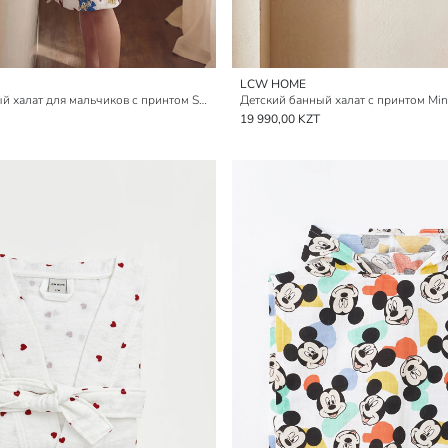
LCW HOME
Хлопковый банный халат для мальчиков с принтом Sonic
Детский банный халат с принтом Min
19 990,00 KZT