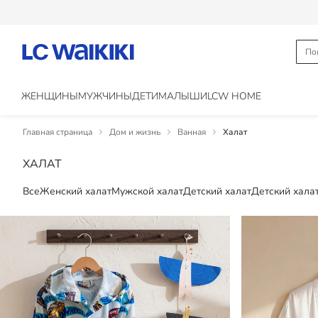
ЖЕНЩИНЫ
МУЖЧИНЫ
ДЕТИ
МАЛЫШИ
LCW HOME
Главная страница
Дом и жизнь
Ванная
Халат
ХАЛАТ
Все
Женский халат
Мужской халат
Детский халат
Детский хала