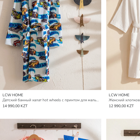
LCW HOME
LCW HOME
Детский банный халат hot wheels с принтом для мальчиков
Женский хлопков
14 990,00 KZT
12 990,00 KZT