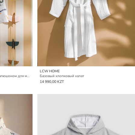
LCW HOME
Детский банный халат с принтом и капюшоном для мальчиков
Базовый хлопковый халат
14 990,00 KZT