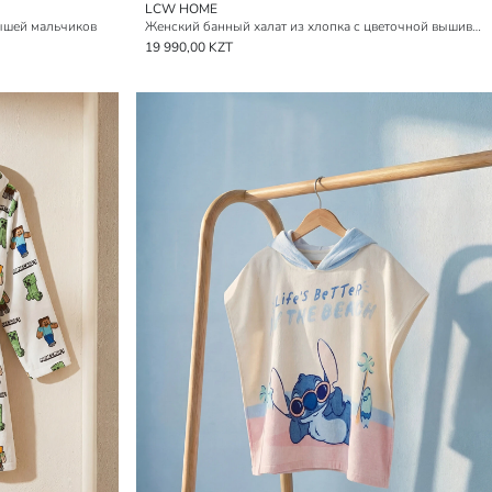
LCW HOME
ышей мальчиков
Женский банный халат из хлопка с цветочной вышивкой
19 990,00 KZT