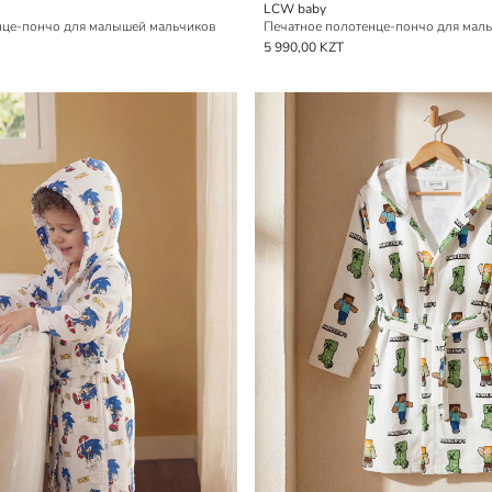
LCW baby
нце-пончо для малышей мальчиков
Печатное полотенце-пончо для мал
5 990,00 KZT