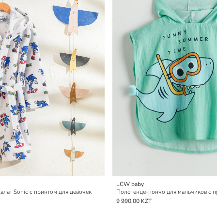
LCW baby
алат Sonic с принтом для девочек
Полотенце-пончо для мальчиков с п
9 990,00 KZT