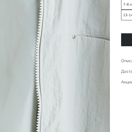
7-8 л
13-1
Опис
Доста
Акци