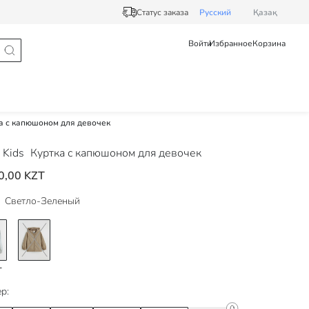
Статус заказа
Pусский
Қазақ
Войти
Избранное
Корзина
а с капюшоном для девочек
 Kids
Куртка с капюшоном для девочек
0,00 KZT
Светло-Зеленый
р: