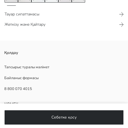
Тауар сипаттамасы​​​​​
Жеткізу және Қайтару
Сыңғырлы қалта
Қолдау
Сыртқы жағынан синтетикалық мата
сыдырма ілгекті жабылу
Тапсырыс туралы мәлімет
Байланыс формасы
8 800 070 4015
1.Астары:
Айшықтау:
Негізгі Мата:
КӨМЕК
Шығу елі:
Сатушы:
Себетке қосу
Бренд:
Жиі қойылатын сұрақтар
жыныс: