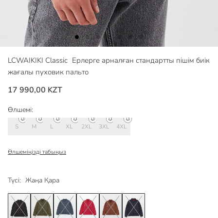
LCWAIKIKI Classic
Ерлерге арналған стандартты пішім биік
жағалы пуховик пальто
17 990,00 KZT
Өлшемі:
S
M
L
XL
2XL
3XL
4XL
Өлшеміңізді табыңыз
Түсі:
Жаңа Қара