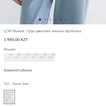
LCW Modest
Гүлді дөңгелек жағалы футболка.
1 990,00 KZT
Өлшемі:
S
M
L
XL
2XL
3XL
Өлшеміңізді табыңыз
Түсі:
Ашық Беж