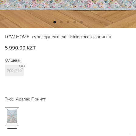
LCW HOME
гүлді өрнекті екі кісілік төсек жапқыш
5 990,00 KZT
Өлшемі:
200x220
Түсі:
Аралас Принтті