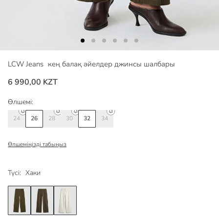
LCW Jeans
кең балақ әйелдер джинсы шалбары
6 990,00 KZT
Өлшемі:
24
26
28
30
32
34
Өлшеміңізді табыңыз
Түсі:
Хаки