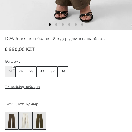
LCW Jeans
кең балақ әйелдер джинсы шалбары
6 990,00 KZT
Өлшемі:
24
26
28
30
32
34
Өлшеміңізді табыңыз
Түсі:
Сүтті Қоңыр