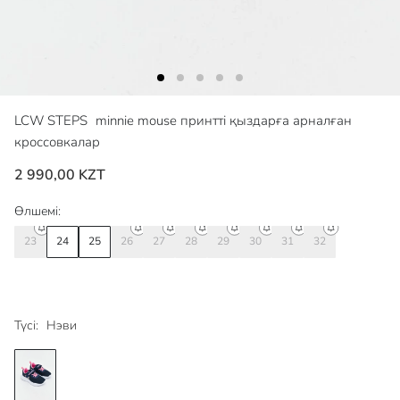
LCW STEPS
minnie mouse принтті қыздарға арналған
кроссовкалар
2 990,00 KZT
Өлшемі:
23
24
25
26
27
28
29
30
31
32
Түсі:
Нэви