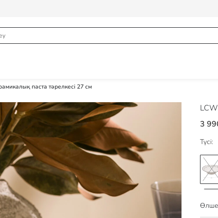
ерамикалық паста тәрелкесі 27 см
LCW
3 99
Түсі:
Өлше