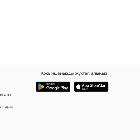
Қосымшамызды жүктеп алыңыз
ың арқасында ұзақ мерзімді пайдалануды қамтамасыз етеді.
ясаты
рттары