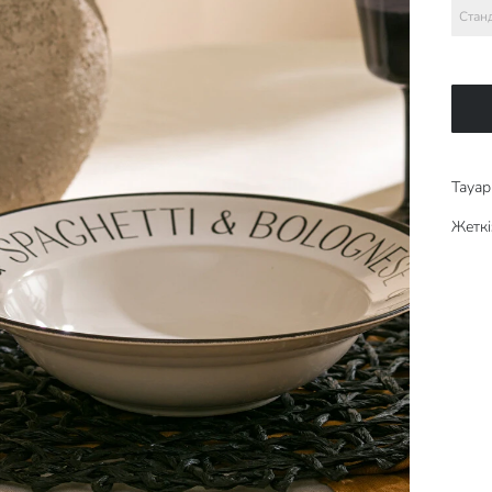
Стан
Тауар 
Жеткі