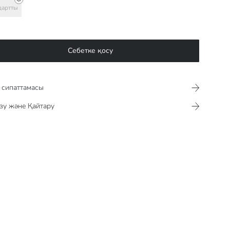
дартты
Себетке қосу
сипаттамасы​​​​​
зу және Қайтару