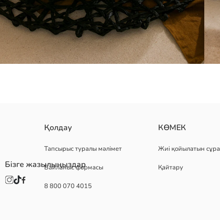
диаметрі 27 см болатын бұл өнім тағамдарыңызды қуана отырып ұс
Қолдау
КӨМЕК
Шығу елі:
Сатушы:
Тапсырыс туралы мәлімет
Жиі қойылатын сұра
Бренд:
Бізге жазылыңыздар
Байланыс формасы
Қайтару
жыныс:
Үлгі:
8 800 070 4015
материал:
Өнім мөлшері:
Пішін: