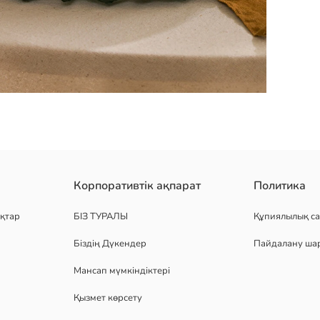
ынуға мүмкіндік беретін дизайнға ие. сапалы керамика материалд
Корпоративтік ақпарат
Политика
қтар
БІЗ ТУРАЛЫ
Құпиялылық са
Біздің Дүкендер
Пайдалану ша
Мансап мүмкіндіктері
Қызмет көрсету