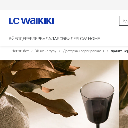
ӘЙЕЛДЕР
ЕРЛЕР
БАЛАЛАР
CӘБИЛЕР
LCW HOME
Негізгі бет
Үй және тұру
Дастархан сервировкасы
принтті к