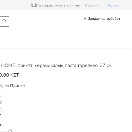
Тапсырыс туралы мәлімет
Pусский
Қазақ
Кіру
Таңдаулылар
Себет
 HOME
принтті керамикалық паста тәрелкесі 27 см
0,00 KZT
Қара Принтті
мі: