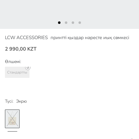
LCW ACCESSORIES
принтті қыздар нәресте иық сөмкесі
2 990,00 KZT
Өлшемі:
Стандартты
Түсі:
Экрю