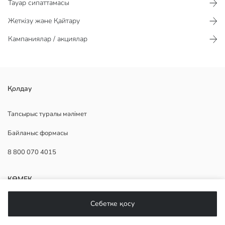
Тауар сипаттамасы​​​​​
Жеткізу және Қайтару
Кампаниялар / акциялар
Қолдау
Бүркеу:
Негізгі Мата:
Шығу елі:
Тапсырыс туралы мәлімет
Сатушы:
Байланыс формасы
Бренд:
жыныс:
8 800 070 4015
Мата:
Өнім мөлшері:
КӨМЕК
Себетке қосу
Жиі қойылатын сұрақтар
Қайтару