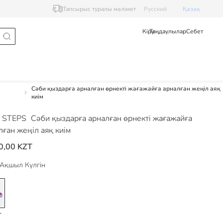
Тапсырыс туралы мәлімет
Pусский
Қазақ
Кіру
Таңдаулылар
Себет
Сәби қыздарға арналған өрнекті жағажайға арналған жеңіл аяқ
киім
 STEPS
Сәби қыздарға арналған өрнекті жағажайға
лған жеңіл аяқ киім
0,00 KZT
Ақшыл Күлгін