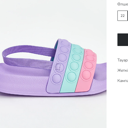
Өлше
22
Тауар 
Жеткі
Кампа