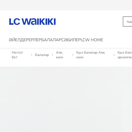
ӘЙЕЛДЕР
ЕРЛЕР
БАЛАЛАР
CӘБИЛЕР
LCW HOME
Негізгі
Аяқ
Қыз балалар Аяқ
Қыз бал
Балалар
бет
киім
киім
арналға