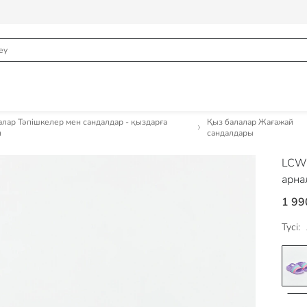
алар Тәпішкелер мен сандалдар - қыздарға
Қыз балалар Жағажай
н
сандалдары
LCW
арна
1 99
Түсі: