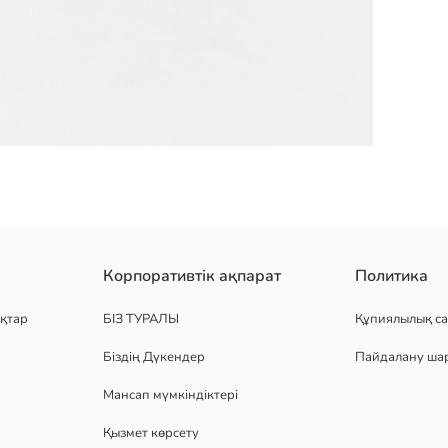
дері қалың табанының арқасында құмның ыстығынан, теңіз қабы
Корпоративтік ақпарат
Политика
у бөлшектері бар.
қтар
БІЗ ТУРАЛЫ
Құпиялылық са
Біздің Дүкендер
Пайдалану ша
Мансап мүмкіндіктері
Қызмет көрсету