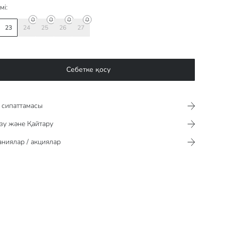
мі:
23
24
25
26
27
Себетке қосу
сипаттамасы​​​​​
зу және Қайтару
ниялар / акциялар