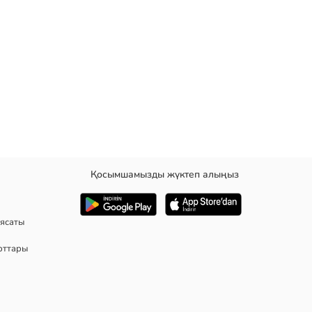
Қосымшамызды жүктеп алыңыз
ршақтары немесе тастардан болатын жарақаттардан қорғайды.
ясаты
рттары