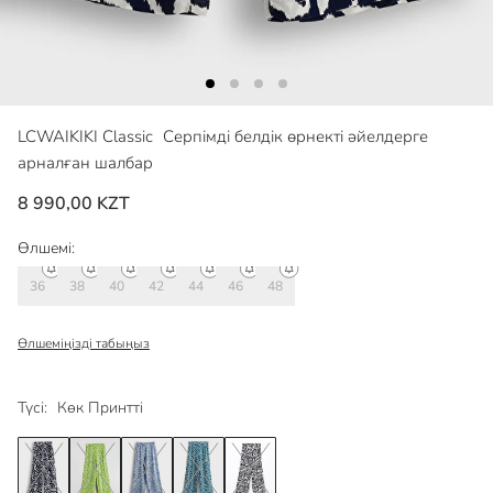
LCWAIKIKI Classic
Серпімді белдік өрнекті әйелдерге
арналған шалбар
8 990,00 KZT
Өлшемі:
36
38
40
42
44
46
48
Өлшеміңізді табыңыз
Түсі:
Көк Принтті