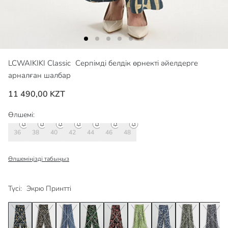
LCWAIKIKI Classic
Серпімді белдік өрнекті әйелдерге
арналған шалбар
11 490,00 KZT
Өлшемі:
36
38
40
42
44
46
48
Өлшеміңізді табыңыз
Түсі:
Экрю Принтті