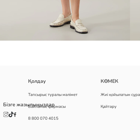
мақта құрамының жоғары деним матасынан тігілген әйелдерге а
Қолдау
КӨМЕК
түймеленеді.
Тапсырыс туралы мәлімет
Жиі қойылатын сұра
Бізге жазылыңыздар
Байланыс формасы
Қайтару
Негізгі Мата:
8 800 070 4015
Шығу елі:
Сатушы:
Бренд:
жыныс: