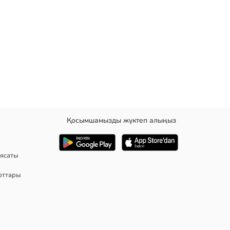
Қосымшамызды жүктеп алыңыз
дыңғы жағында ойындысы бар, сыдырма және түйме арқылы
ясаты
рттары