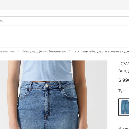
арналған
Әйелдер Джинс белдемше
тар пішім әйелдерге арналған д
LCWA
бел
6 99
Түсі:
Өлше