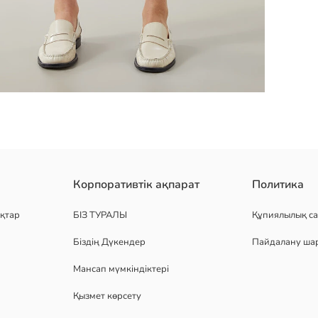
рналған джинсы белдемше бес қалталы және миди ұзындықта. ал
Корпоративтік ақпарат
Политика
қтар
БІЗ ТУРАЛЫ
Құпиялылық са
Біздің Дүкендер
Пайдалану ша
Мансап мүмкіндіктері
Қызмет көрсету