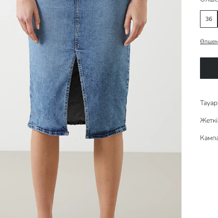
36
Өлшем
Тауар 
Жеткі
Кампа