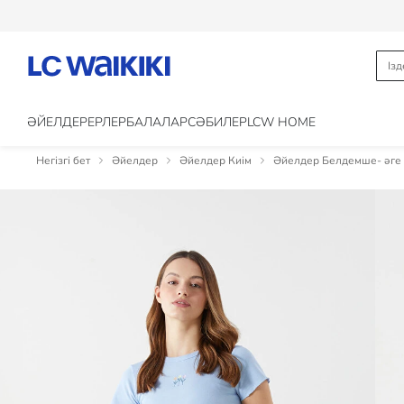
ӘЙЕЛДЕР
ЕРЛЕР
БАЛАЛАР
CӘБИЛЕР
LCW HOME
Негізгі бет
Әйелдер
Әйелдер Киім
Әйелдер Белдемше- әге 