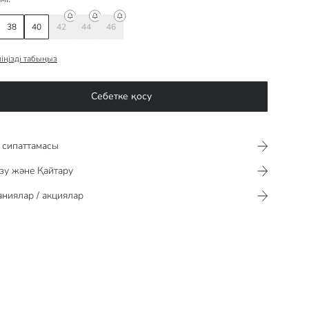
38
40
42
44
46
іңізді табыңыз
Себетке қосу
сипаттамасы​​​​​
зу және Қайтару
ниялар / акциялар