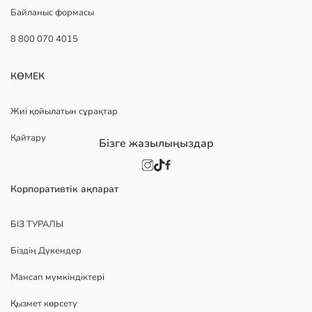
Байланыс формасы
8 800 070 4015
КӨМЕК
Жиі қойылатын сұрақтар
Қайтару
Бізге жазылыңыздар
Корпоративтік ақпарат
БІЗ ТУРАЛЫ
Біздің Дүкендер
Мансап мүмкіндіктері
Қызмет көрсету