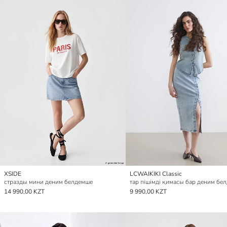
XSIDE
LCWAIKIKI Classic
стразды мини деним белдемше
тар пішімді қимасы бар деним бе
14 990,00 KZT
9 990,00 KZT