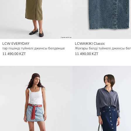
LCW EVERYDAY
LCWAIKIKI Classic
тар пішімді түймелі джинсы белдемше
Жоғары белді түймелі джинсы бе
11 490,00 KZT
11 490,00 KZT