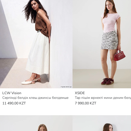
LCW Vision
XSIDE
Серпімді белдік клеш джинсы белдемше
Тар пішім өрнекті мини деним бе
11 490,00 KZT
7 990,00 KZT