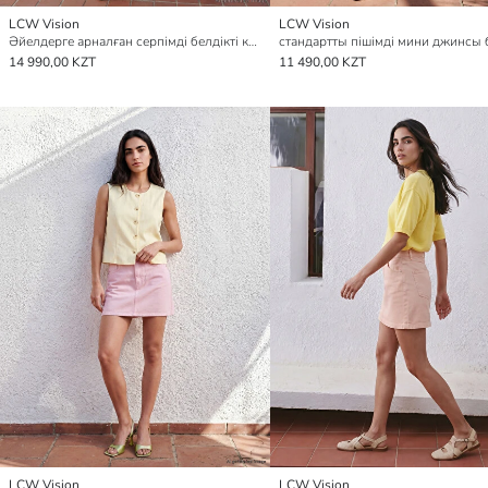
LCW Vision
LCW Vision
Әйелдерге арналған серпімді белдікті клеш деним белдемше
14 990,00 KZT
11 490,00 KZT
LCW Vision
LCW Vision