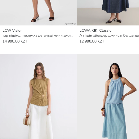
LCW Vision
LCWAIKIKI Classic
тар пішімді мережка детальді мини джинсы белдемше
А пішін әйелдер джинсы белдемш
14 990,00 KZT
12 990,00 KZT