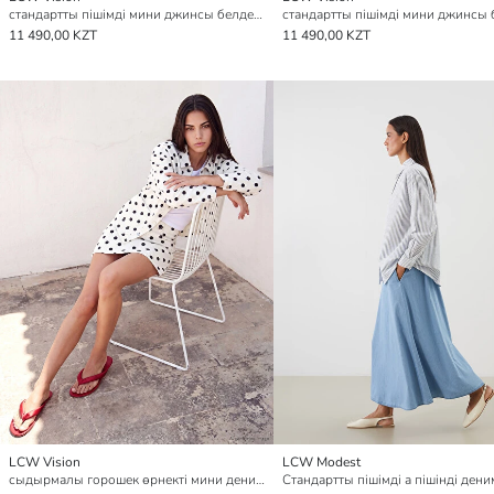
стандартты пішімді мини джинсы белдемше
11 490,00 KZT
11 490,00 KZT
LCW Vision
LCW Modest
сыдырмалы горошек өрнекті мини деним белдемше