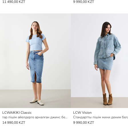
11 490,00 KZT
9 990,00 KZT
LCWAIKIKI Classic
LCW Vision
тар пішім әйелдерге арналған джинс белдемше
Стандартты пішім мини деним бе
14 990,00 KZT
9 990,00 KZT