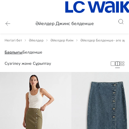
Әйелдер Джинс белдемше
Негізгі бет
Әйелдер
Әйелдер Киім
Әйелдер Белдемше- әге арн
Барлығы
Белдемше
Сүзгілеу және Сұрыптау