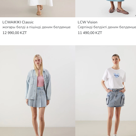
LCWAIKIKI Classic
LCW Vision
жоғары белді а пішінді деним белдемше
Серпімді белдікті деним белдемш
12 990,00 KZT
11 490,00 KZT