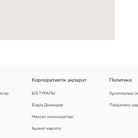
Корпоративтік ақпарат
Политика
қтар
БІЗ ТУРАЛЫ
Құпиялылық са
Біздің Дүкендер
Пайдалану ша
Мансап мүмкіндіктері
Қызмет көрсету