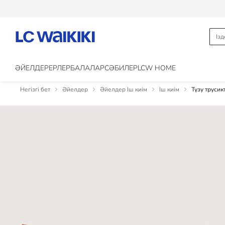
ӘЙЕЛДЕР
ЕРЛЕР
БАЛАЛАР
CӘБИЛЕР
LCW HOME
Негізгі бет
Әйелдер
Әйелдер Іш киім
Іш киім
Түзу трусик