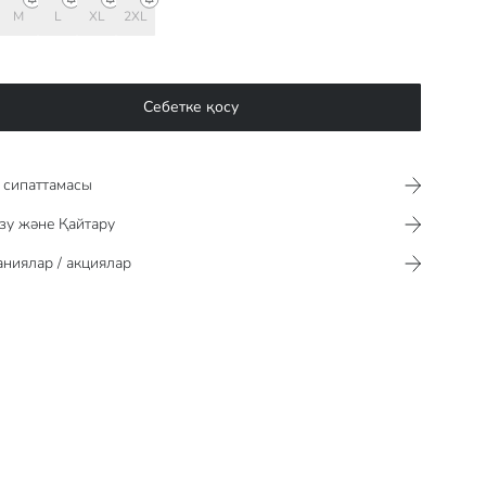
M
L
XL
2XL
Себетке қосу
сипаттамасы​​​​​
зу және Қайтару
ниялар / акциялар