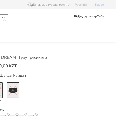
Тапсырыс туралы мәлімет
Pусский
Қазақ
Кіру
Таңдаулылар
Себет
 DREAM
Түзу трусиктер
0,00 KZT
Шаңды Раушан
мі: