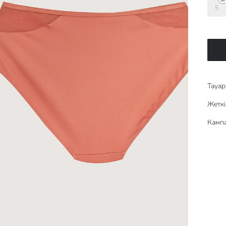
S
Тауар 
Жеткі
Кампа