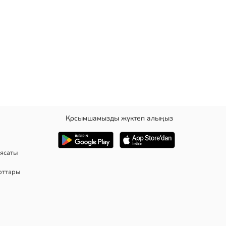
Қосымшамызды жүктеп алыңыз
ясаты
рттары