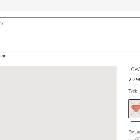
тер
LCW
2 29
Түсі:
Өлше