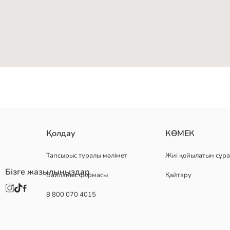
Таза мата: 100% мақта
Қолдау
КӨМЕК
2.Мата:
Негізгі Мата:
Тапсырыс туралы мәлімет
Жиі қойылатын сұра
Қадамдық Тігісті Мата:
Бізге жазылыңыздар
Байланыс формасы
Қайтару
Шығу елі:
Сатушы:
8 800 070 4015
Бренд:
жыныс:
Мата:
Қаптама құрамы: