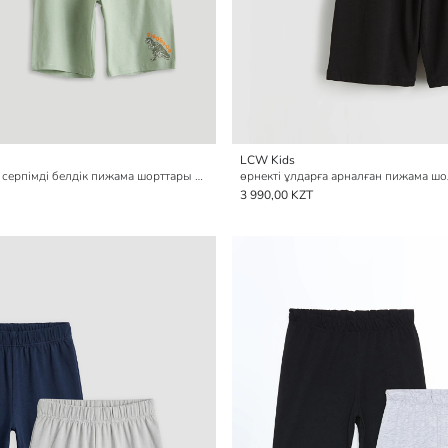
LCW Kids
Ұлдарға арналған серпімді белдік пижама шорттары 2 данадан тұратын
өрнекті ұлдарға арналған пижама ш
3 990,00 KZT