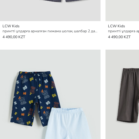
LCW Kids
LCW Kids
принтті ұлдарға арналған пижама шолақ шалбар 2 данадан тұратын pack
4 490,00 KZT
4 490,00 KZT