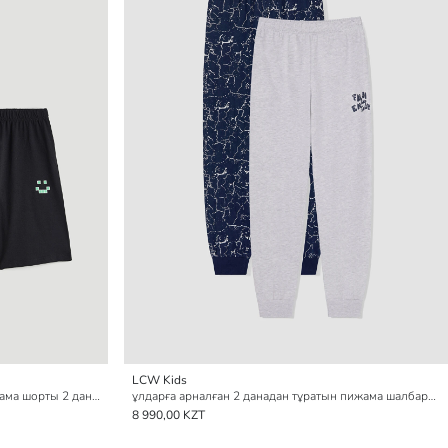
LCW Kids
серпімді белді ұлдарға арналған пижама шорты 2 данадан тұратын
ұлдарға арналған 2 данадан тұратын пижама шалбарлары
8 990,00 KZT