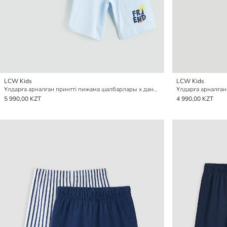
LCW Kids
LCW Kids
Ұлдарға арналған принтті пижама шалбарлары x данадан тұратын
5 990,00 KZT
4 990,00 KZT