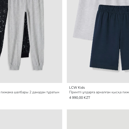
LCW Kids
 пижама шалбары 2 данадан тұратын
4 990,00 KZT