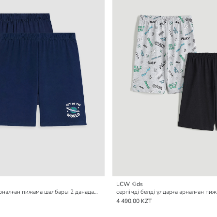
LCW Kids
принтті ұлдарға арналған пижама шалбары 2 данадан тұратын қаптама
4 490,00 KZT