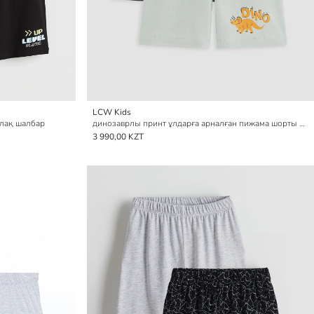
LCW Kids
олақ шалбар
динозаврлы принт ұлдарға арналған пижама шорты 2 данадан тұратын
3 990,00 KZT