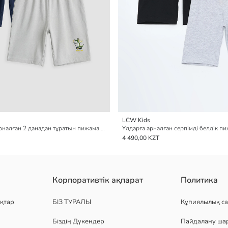
LCW Kids
принтті ұлдарға арналған 2 данадан тұратын пижама шорты
4 490,00 KZT
Корпоративтік ақпарат
Политика
қтар
БІЗ ТУРАЛЫ
Құпиялылық са
Біздің Дүкендер
Пайдалану ша