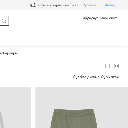
Тапсырыс туралы мәлімет
Pусский
Қазақ
Кіру
Таңдаулылар
Себет
албарлары
Сүзгілеу және Сұрыптау