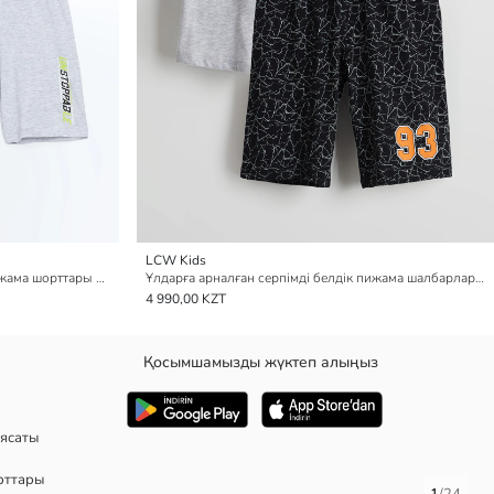
LCW Kids
Ұлдарға арналған серпімді белдік пижама шорттары 2 данадан тұратын
Ұлдарға арналған серпімді белдік пижама шалбарлары 2 данадан тұратын
4 990,00 KZT
Қосымшамызды жүктеп алыңыз
ясаты
рттары