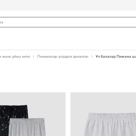
м және ұйқы киімі
Пижамалар-ұлдарға арналған
Ұл балалар Пижама ш