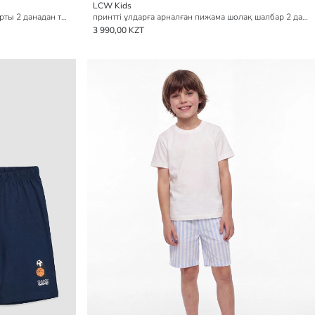
LCW Kids
принтті ұлдарға арналған пижама шорты 2 данадан тұратын
принтті ұлдарға арналған пижама шолақ шалбар 2 данадан тұратын pack
3 990,00 KZT