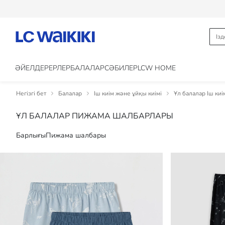
ӘЙЕЛДЕР
ЕРЛЕР
БАЛАЛАР
CӘБИЛЕР
LCW HOME
Негізгі бет
Балалар
Іш киім және ұйқы киімі
Ұл балалар Іш киі
ҰЛ БАЛАЛАР ПИЖАМА ШАЛБАРЛАРЫ
Барлығы
Пижама шалбары