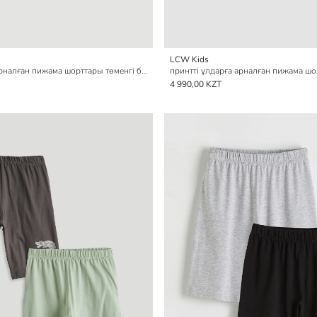
LCW Kids
принтті ұлдарға арналған пижама шорттары төменгі бөлігі 2 данадан тұратын
4 990,00 KZT