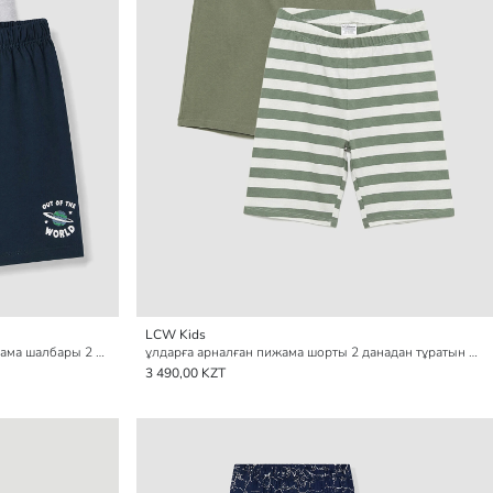
LCW Kids
Принтті ұлдарға арналған қысқа пижама шалбары 2 данадан тұратын
ұлдарға арналған пижама шорты 2 данадан тұратын pack
3 490,00 KZT