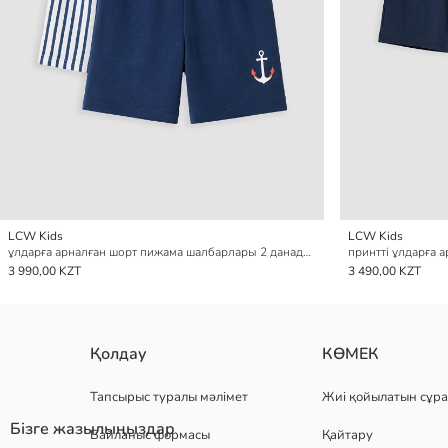
LCW Kids
LCW Kids
ұлдарға арналған шорт пижама шалбарлары 2 данадан тұратын қаптама
3 990,00 KZT
3 490,00 KZT
Қолдау
КӨМЕК
Тапсырыс туралы мәлімет
Жиі қойылатын сұра
Бізге жазылыңыздар
Байланыс формасы
Қайтару