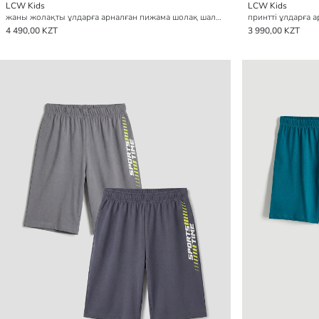
LCW Kids
LCW Kids
жаны жолақты ұлдарға арналған пижама шолақ шалбар 2 данадан тұратын
4 490,00 KZT
3 990,00 KZT