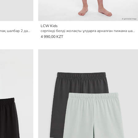
LCW Kids
принтті ұлдарға арналған пижама шолақ шалбар 2 данадан тұратын pack
серпімді белді жолақты ұлдарға арналған пижама шалбарлары
4 990,00 KZT