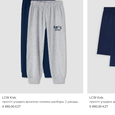
LCW Kids
LCW Kids
принтті ұлдарға арналған пижама шалбары 2 данадан тұратын қаптама
4 490,00 KZT
5 990,00 KZT