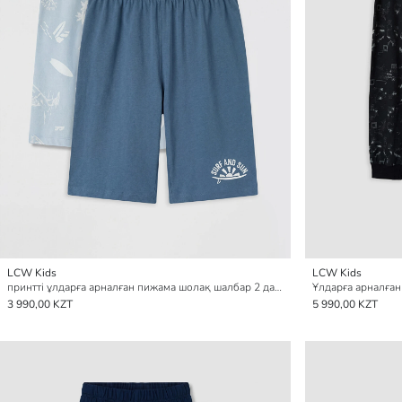
LCW Kids
LCW Kids
принтті ұлдарға арналған пижама шолақ шалбар 2 данадан тұратын
Ұлдарға арналған
3 990,00 KZT
5 990,00 KZT