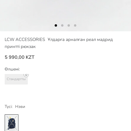
LCW ACCESSORIES
Ұлдарға арналған реал мадрид
принтті рюкзак
5 990,00 KZT
Өлшемі:
Стандартты
Түсі:
Нэви