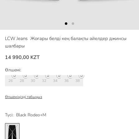
LCW Jeans
Жоғары белді кең балақты әйелдер джинсы
шалбары
14 990,00 KZT
Өлшемі:
26
28
30
32
34
36
38
Өлшеміңізді табыңыз
Түсі:
Black Rodeo+M