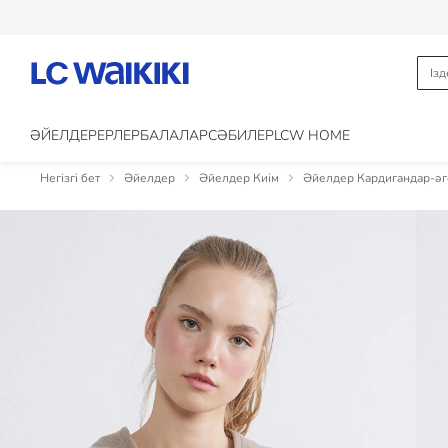
ӘЙЕЛДЕР
ЕРЛЕР
БАЛАЛАР
CӘБИЛЕР
LCW HOME
Негізгі бет
Әйелдер
Әйелдер Киім
Әйелдер Кардигандар-әг