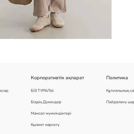
ырмасы бар свитшотта бас бармаққа арналған тесіктері бар дизай
Корпоративтік ақпарат
Политика
қтар
БІЗ ТУРАЛЫ
Құпиялылық са
Біздің Дүкендер
Пайдалану ша
Мансап мүмкіндіктері
Қызмет көрсету