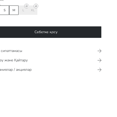
S
M
L
XL
Себетке қосу
сипаттамасы​​​​​
зу және Қайтару
ниялар / акциялар