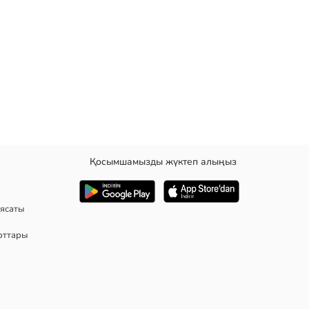
Қосымшамызды жүктеп алыңыз
н ұсынылған
ясаты
рттары