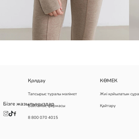
скуба матасынан тігілген бұл әйелдерге арналған капюшонды сыд
Қолдау
КӨМЕК
Тапсырыс туралы мәлімет
Жиі қойылатын сұра
Бізге жазылыңыздар
Байланыс формасы
Қайтару
Негізгі Мата:
Шығу елі:
8 800 070 4015
Сатушы:
Бренд:
жыныс:
Қондырма: