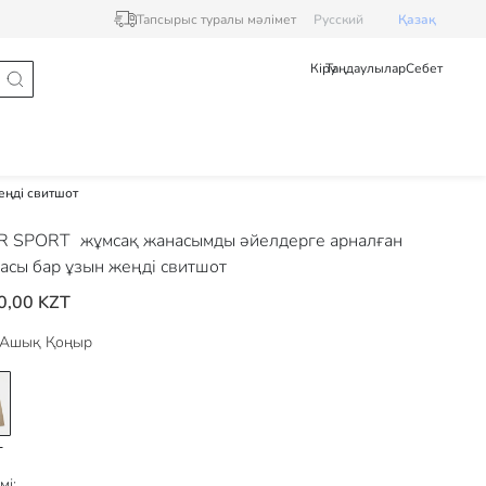
Тапсырыс туралы мәлімет
Pусский
Қазақ
Кіру
Таңдаулылар
Себет
ңді свитшот
R SPORT
жұмсақ жанасымды әйелдерге арналған
асы бар ұзын жеңді свитшот
0,00 KZT
Ашық Қоңыр
мі: