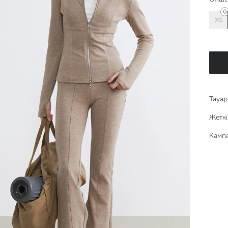
XS
Тауар 
Жеткі
Кампа