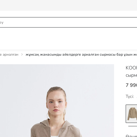
е арналған
жұмсақ жанасымды әйелдерге арналған сырмасы бар ұзын же
KOO
сырм
7 99
Түсі:
Өлше