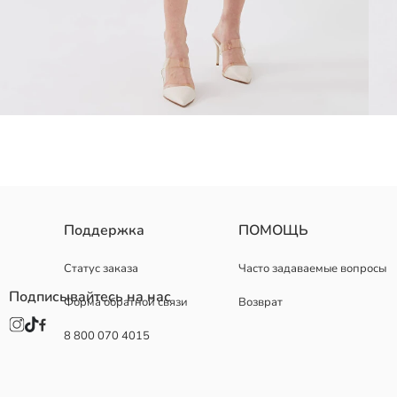
Поддержка
ПОМОЩЬ
Статус заказа
Часто задаваемые вопросы
Основная Ткань:
Подписывайтесь на нас
Форма обратной связи
Возврат
Страна происхождения:
Продавец:
8 800 070 4015
Бренд:
Пол:
Материал подкладки:
Форма: