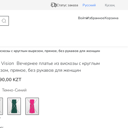
Статус заказа
Pусский
Қазақ
Войти
Избранное
Корзина
искозы с круглым вырезом, прямое, без рукавов для женщин
Vision
Вечернее платье из вискозы с круглым
зом, прямое, без рукавов для женщин
90,00 KZT
Темно-Синий
р: