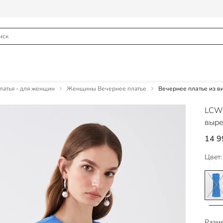
атья - для женщин
Женщины Вечернее платье
Вечернее платье из в
LCW 
выре
14 9
Цвет:
Разме