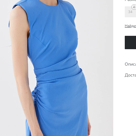
34
Найди
Опис
Доста