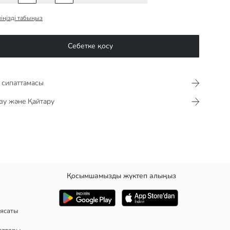
іңізді табыңыз
Себетке қосу
сипаттамасы​​​​​
зу және Қайтару
Қосымшамызды жүктеп алыңыз
ясаты