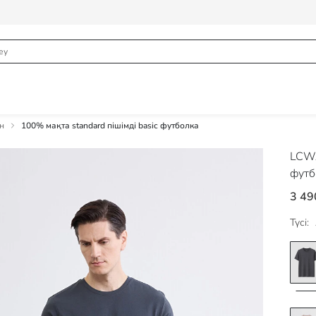
н
100% мақта standard пішімді basic футболка
LCWA
футб
3 49
Түсі: