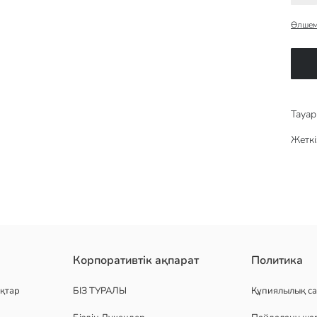
Өлшем
Тауар 
Жеткі
сқа жеңді. ол 100% мақта трикотаж матасынан жасалған.
Корпоративтік ақпарат
Политика
қтар
БІЗ ТУРАЛЫ
Құпиялылық са