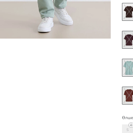
Өлше
S