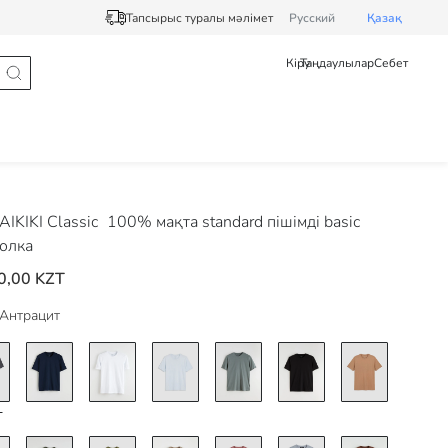
Тапсырыс туралы мәлімет
Pусский
Қазақ
Кіру
Таңдаулылар
Себет
IKIKI Classic
100% мақта standard пішімді basic
олка
0,00 KZT
Антрацит