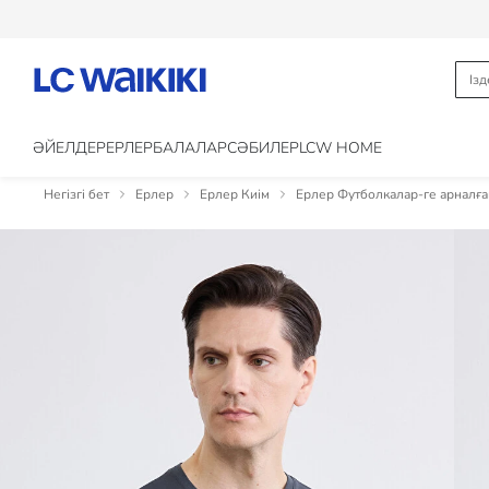
ӘЙЕЛДЕР
ЕРЛЕР
БАЛАЛАР
CӘБИЛЕР
LCW HOME
Негізгі бет
Ерлер
Ерлер Киім
Ерлер Футболкалар-ге арналға