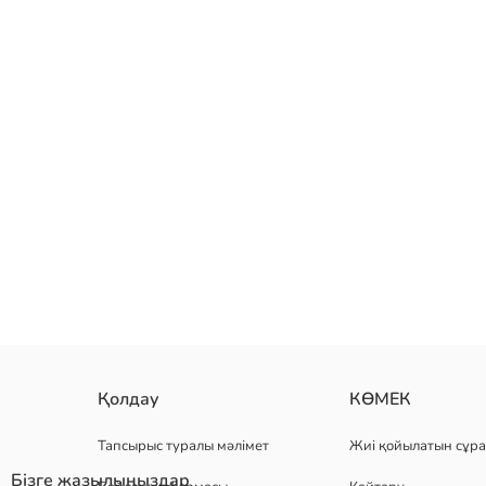
regular fit ерлерге арналған футболка, дөңгелек жағалы және қы
Қолдау
КӨМЕК
Тапсырыс туралы мәлімет
Жиі қойылатын сұра
Бізге жазылыңыздар