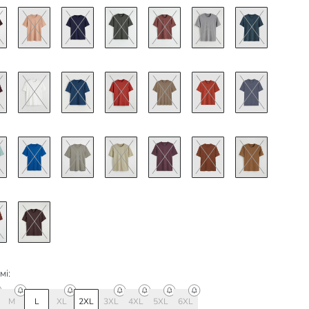
мі:
M
L
XL
2XL
3XL
4XL
5XL
6XL