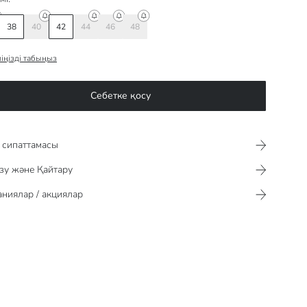
38
40
42
44
46
48
іңізді табыңыз
Себетке қосу
сипаттамасы​​​​​
зу және Қайтару
ниялар / акциялар