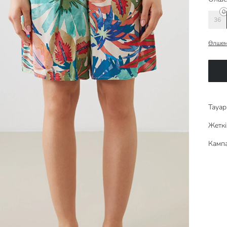
36
Өлшем
Тауар 
Жеткі
Кампа