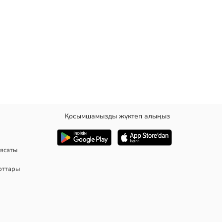
Қосымшамызды жүктеп алыңыз
бар.
ясаты
рттары