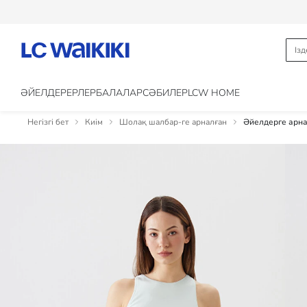
ӘЙЕЛДЕР
ЕРЛЕР
БАЛАЛАР
CӘБИЛЕР
LCW HOME
Негізгі бет
Киім
Шолақ шалбар-ге арналған
Әйелдерге арна