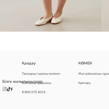
тропикалық жапырақ өрнегі бар әйелдерге арналған шолақ шалбар
Қолдау
КӨМЕК
Тапсырыс туралы мәлімет
Жиі қойылатын сұра
Бізге жазылыңыздар
Байланыс формасы
Қайтару
Негізгі Мата:
Шығу елі:
8 800 070 4015
Сатушы:
Бренд:
жыныс:
Қондырма: