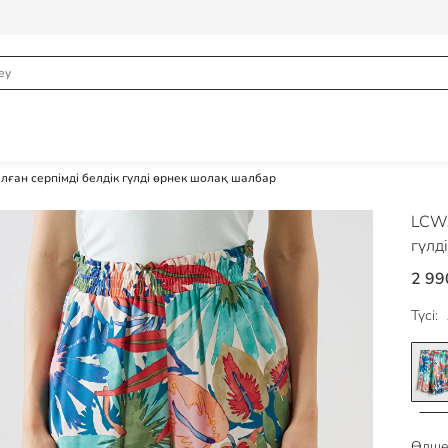
лған серпімді белдік гүлді өрнек шолақ шалбар
LCWA
гүлд
2 99
Түсі:
Өлше