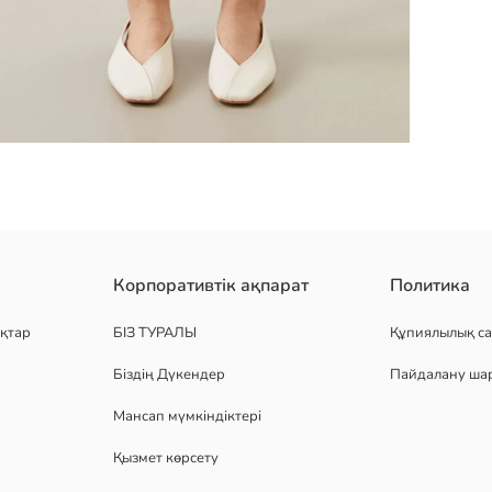
; серпімді белдік, бүрмеленген және баулы, жанында қалталары 
Корпоративтік ақпарат
Политика
қтар
БІЗ ТУРАЛЫ
Құпиялылық са
Біздің Дүкендер
Пайдалану ша
Мансап мүмкіндіктері
Қызмет көрсету